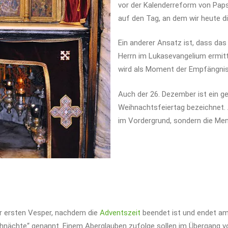
vor der Kalenderreform von Paps
auf den Tag, an dem wir heute di
Ein anderer Ansatz ist, dass da
Herrn im Lukasevangelium ermitt
wird als Moment der Empfängnis
Auch der 26. Dezember ist ein ge
Weihnachtsfeiertag bezeichnet. 
im Vordergrund, sondern die Me
er ersten Vesper, nachdem die
Adventszeit
beendet ist und endet am 
hnächte“ genannt. Einem Aberglauben zufolge sollen im Übergang v