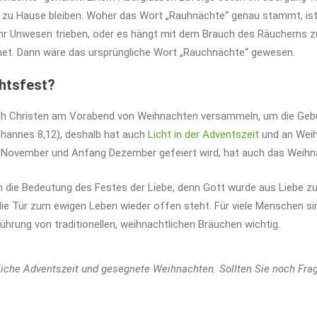
, zu Hause bleiben. Woher das Wort „Rauhnächte“ genau stammt, ist
 ihr Unwesen trieben, oder es hängt mit dem Brauch des Räucherns 
net. Dann wäre das ursprüngliche Wort „Rauchnächte“ gewesen.
htsfest?
sich Christen am Vorabend von Weihnachten versammeln, um die Gebu
Johannes 8,12), deshalb hat auch
Licht in der Adventszeit
und an Weih
e November und Anfang Dezember gefeiert wird, hat auch das Weihna
 die Bedeutung des Festes der Liebe, denn Gott wurde aus Liebe zu
e Tür zum ewigen Leben wieder offen steht. Für viele Menschen sin
hrung von traditionellen, weihnachtlichen Bräuchen wichtig.
nliche Adventszeit und gesegnete Weihnachten. Sollten Sie noch Fr