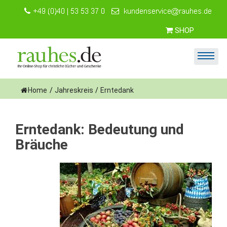
Skip
to
content
SHOP
Home
/
Jahreskreis
/
Erntedank
Erntedank: Bedeutung und
Bräuche