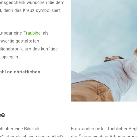
zeitsgeschenk wünschen Sie dem
t, denn das Kreuz symbolisiert,
autpaar eine
Traubibel
als
hwertig gestalteten
lienchronik, um das künftige
uspiegeln.
hl an christlichen
ee
h über eine Bibel als
Entstanden unter fachlicher Begl
n“, aber gleich eine ganze Bibel?
der Ökumenischen Arbeitsgemeins