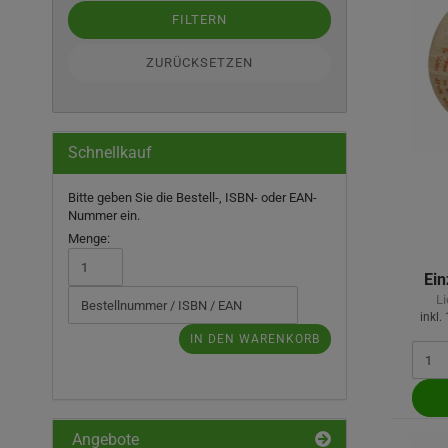
FILTERN
ZURÜCKSETZEN
Schnellkauf
BITTE
Bitte geben Sie die Bestell-, ISBN- oder EAN-
GEBEN
Nummer ein.
SIE
Menge:
DIE
BESTELL-,
Ein
ISBN-
Li
ODER
inkl.
EAN-
IN DEN WARENKORB
NUMMER
EIN.
Angebote