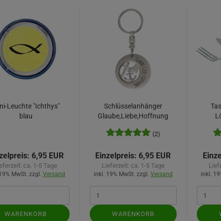
ni-Leuchte "Ichthys"
Schlüsselanhänger
Ta
blau
Glaube,Liebe,Hoffnung
L
(2)
zelpreis:
6,95 EUR
Einzelpreis:
6,95 EUR
Einze
eferzeit:
ca. 1-5 Tage
Lieferzeit:
ca. 1-5 Tage
Lief
 19% MwSt. zzgl.
Versand
inkl. 19% MwSt. zzgl.
Versand
inkl. 1
WARENKORB
WARENKORB