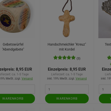
Gebetswürfel
Handschmeichler "Kreuz"
Tex
"Abendgebete"
mit Kordel
(3)
zelpreis:
8,95 EUR
Einzelpreis:
8,95 EUR
Einze
eferzeit:
ca. 1-5 Tage
Lieferzeit:
ca. 1-5 Tage
Lief
 19% MwSt. zzgl.
Versand
inkl. 19% MwSt. zzgl.
Versand
inkl. 1
WARENKORB
WARENKORB