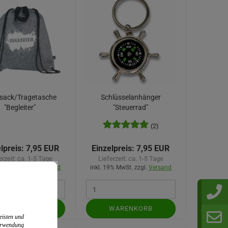
sack/Tragetasche
Schlüsselanhänger
"Begleiter"
"Steuerrad"
(2)
lpreis:
7,95 EUR
Einzelpreis:
7,95 EUR
erzeit:
ca. 1-5 Tage
Lieferzeit:
ca. 1-5 Tage
9% MwSt. zzgl.
Versand
inkl. 19% MwSt. zzgl.
Versand
WARENKORB
WARENKORB
eisten und
Verwendung