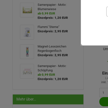
Samenpapier - Motiv:
Blumenwiese
ab 0,99 EUR
Einzelpreis:
1,20 EUR
Flummi "Sterne"
Einzelpreis:
2,95 EUR
Magnet-Lesezeichen
Um
Regenbogenfisch
Einzelpreis:
2,95 EUR
Samenpapier - Motiv:
Schöpfung
Ein
ab 0,99 EUR
Li
Einzelpreis:
1,20 EUR
inkl.
Mehr über...