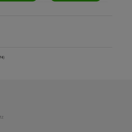
74
)
tz