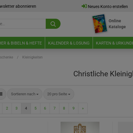
wsletter abonnieren
Neues Konto erstellen
Online
Suche...
Kataloge
E-Mail
ER & BIBELN & HEFTE
KALENDER & LOSUNG
KARTEN & URKUND
Passwort
/
schenke
Kleinigkeiten
Christliche Kleinig
Neues Konto erstellen
Sortieren nach
pro Seite
Sortieren nach
20 pro Seite
Passwort vergessen?
2
3
4
5
6
7
8
9
»