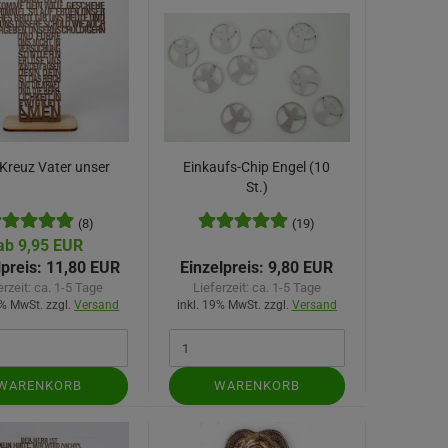
-Kreuz Vater unser
Einkaufs-Chip Engel (10
St.)
(8)
(19)
ab 9,95 EUR
lpreis:
11,80 EUR
Einzelpreis:
9,80 EUR
erzeit:
ca. 1-5 Tage
Lieferzeit:
ca. 1-5 Tage
9% MwSt. zzgl.
Versand
inkl. 19% MwSt. zzgl.
Versand
WARENKORB
WARENKORB