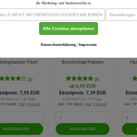
für Marketing- und Analysezwecke zu.
ALLE NICHT NOTWENDIGEN COOKIES ABLEHNEN
Einstellungen
Alle Cookies akzeptieren
Datenschutzerklärung
|
Impressum
hängetasche "Fisch"
Bronze-Engel Plakette
Fla
(2)
(3)
ab 6,99 EUR
zelpreis:
7,95 EUR
Einzelpreis:
7,39 EUR
Einze
eferzeit:
ca. 1-5 Tage
Lieferzeit:
ca. 1-5 Tage
Lief
 19% MwSt. zzgl.
Versand
inkl. 19% MwSt. zzgl.
Versand
inkl. 1
WARENKORB
WARENKORB