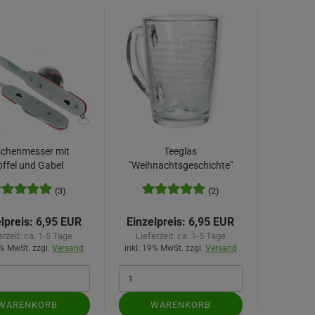
schenmesser mit
Teeglas
öffel und Gabel
"Weihnachtsgeschichte"
(3)
(2)
lpreis:
6,95 EUR
Einzelpreis:
6,95 EUR
erzeit:
ca. 1-5 Tage
Lieferzeit:
ca. 1-5 Tage
9% MwSt. zzgl.
Versand
inkl. 19% MwSt. zzgl.
Versand
WARENKORB
WARENKORB