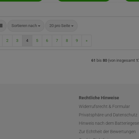
Sortieren nach
pro Seite
Sortieren nach
20 pro Seite
2
3
4
5
6
7
8
9
»
61
bis
80
(von insgesamt
1
Rechtliche Hinweise
Widerrufsrecht & Formular
Privatsphäre und Datenschutz
Hinweis nach dem Batteriegese
Zur Echtheit der Bewertungen