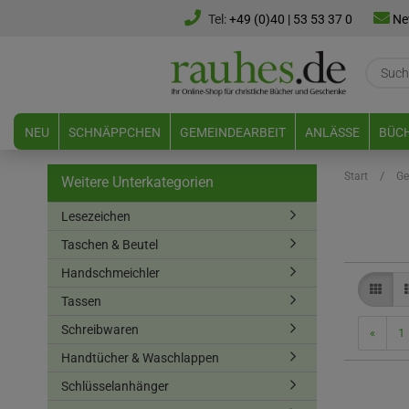
Tel:
+49 (0)40 | 53 53 37 0
Ne
NEU
SCHNÄPPCHEN
GEMEINDEARBEIT
ANLÄSSE
BÜCH
/
Start
Ge
Weitere Unterkategorien
Lesezeichen
Taschen & Beutel
Handschmeichler
Tassen
Schreibwaren
«
1
Handtücher & Waschlappen
Schlüsselanhänger