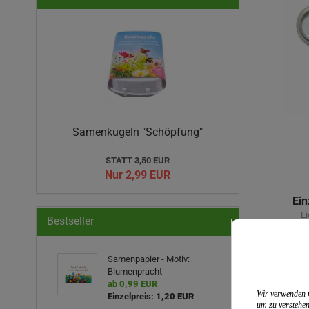
Samenkugeln "Schöpfung"
STATT 3,50 EUR
Nur 2,99 EUR
Ein
Li
Bestseller
inkl.
Samenpapier - Motiv:
Blumenpracht
ab 0,99 EUR
Wir verwenden C
Einzelpreis:
1,20 EUR
um zu verstehen