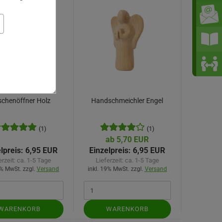
schenöffner Holz
Handschmeichler Engel
(1)
(1)
ab 5,70 EUR
lpreis:
6,95 EUR
Einzelpreis:
6,95 EUR
erzeit:
ca. 1-5 Tage
Lieferzeit:
ca. 1-5 Tage
9% MwSt. zzgl.
Versand
inkl. 19% MwSt. zzgl.
Versand
WARENKORB
WARENKORB