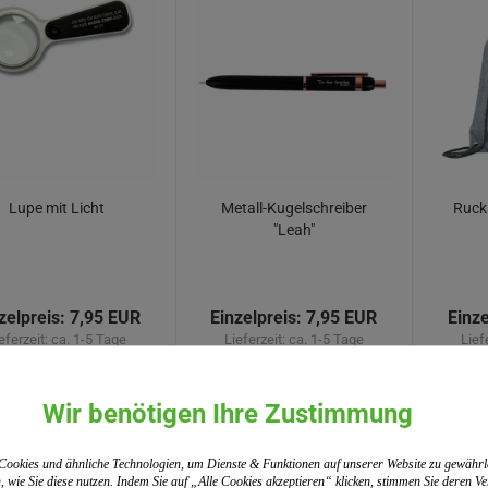
Lupe mit Licht
Metall-Kugelschreiber
Ruck
"Leah"
zelpreis:
7,95 EUR
Einzelpreis:
7,95 EUR
Einze
eferzeit:
ca. 1-5 Tage
Lieferzeit:
ca. 1-5 Tage
Lief
 19% MwSt. zzgl.
Versand
inkl. 19% MwSt. zzgl.
Versand
inkl. 1
Wir benötigen Ihre Zustimmung
WARENKORB
WARENKORB
ookies und ähnliche Technologien, um Dienste & Funktionen auf unserer Website zu gewährl
, wie Sie diese nutzen. Indem Sie auf „Alle Cookies akzeptieren“ klicken, stimmen Sie deren 