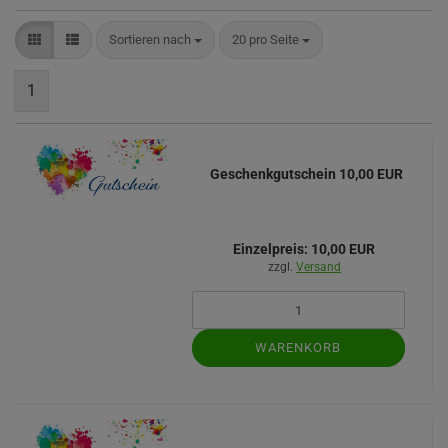
Sortieren nach
pro Seite
Sortieren nach
20 pro Seite
1
Geschenkgutschein 10,00 EUR
Einzelpreis:
10,00 EUR
zzgl.
Versand
WARENKORB