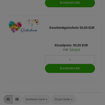
WARENKORB
Geschenkgutschein 50,00 EUR
Einzelpreis:
50,00 EUR
zzgl.
Versand
WARENKORB
Sortieren nach
pro Seite
Sortieren nach
20 pro Seite