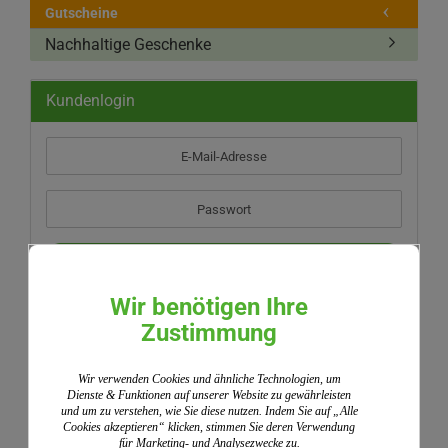
Gutscheine
Nachhaltige Geschenke
Kundenlogin
E-
Mail-
Adresse
Passwort
ANMELDEN
Wir benötigen Ihre
Neues Konto erstellen
Zustimmung
Passwort vergessen?
Wir verwenden Cookies und ähnliche Technologien, um
Dienste & Funktionen auf unserer Website zu gewährleisten
Schnellkauf
und um zu verstehen, wie Sie diese nutzen. Indem Sie auf „Alle
Cookies akzeptieren“ klicken, stimmen Sie deren Verwendung
für Marketing- und Analysezwecke zu.