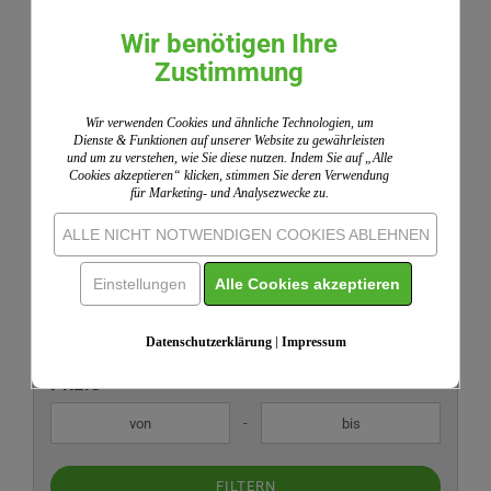
Wir benötigen Ihre
Kundenlogin
Zustimmung
E-
Mail-
Wir verwenden Cookies und ähnliche Technologien, um
Adresse
Dienste & Funktionen auf unserer Website zu gewährleisten
und um zu verstehen, wie Sie diese nutzen. Indem Sie auf „Alle
Passwort
Cookies akzeptieren“ klicken, stimmen Sie deren Verwendung
für Marketing- und Analysezwecke zu.
ANMELDEN
ALLE NICHT NOTWENDIGEN COOKIES ABLEHNEN
Neues Konto erstellen
Einstellungen
Alle Cookies akzeptieren
Passwort vergessen?
Datenschutzerklärung
|
Impressum
PREIS
PREIS
Preis bis
-
FILTERN