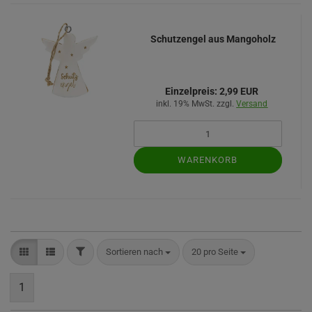
Schutzengel aus Mangoholz
Einzelpreis:
2,99 EUR
inkl. 19% MwSt. zzgl.
Versand
WARENKORB
FILTER
Sortieren nach
pro Seite
Sortieren nach
20 pro Seite
1