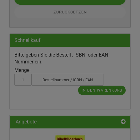
ZURÜCKSETZEN
Schnellkauf
BITTE
Bitte geben Sie die Bestell-, ISBN- oder EAN-
GEBEN
Nummer ein.
SIE
Menge:
DIE
BESTELL-,
ISBN-
IN DEN WARENKORB
ODER
EAN-
NUMMER
EIN.
Angebote