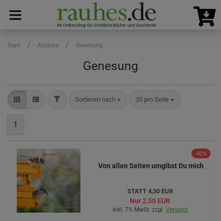
/
/
Start
Anlässe
Genesung
Genesung
FILTER
Sortieren nach
pro Seite
Sortieren nach
20 pro Seite
1
-42%
Von allen Seiten umgibst Du mich
STATT 4,30 EUR
Nur
2,50 EUR
inkl. 7% MwSt. zzgl.
Versand