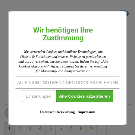
NEU
Mangoholz Herz Motiv Lebensbaum
Wir benötigen Ihre
Zustimmung
Einzelpreis:
1,99 EUR
inkl. 19% MwSt. zzgl.
Versand
Wir verwenden Cookies und ähnliche Technologien, um
Dienste & Funktionen auf unserer Website zu gewährleisten
und um zu verstehen, wie Sie diese nutzen. Indem Sie auf „Alle
Cookies akzeptieren“ klicken, stimmen Sie deren Verwendung
für Marketing- und Analysezwecke zu.
WARENKORB
ALLE NICHT NOTWENDIGEN COOKIES ABLEHNEN
Einstellungen
Alle Cookies akzeptieren
Datenschutzerklärung
|
Impressum
FILTER
Sortieren nach
pro Seite
Sortieren nach
20 pro Seite
1
2
3
4
5
6
7
8
9
»