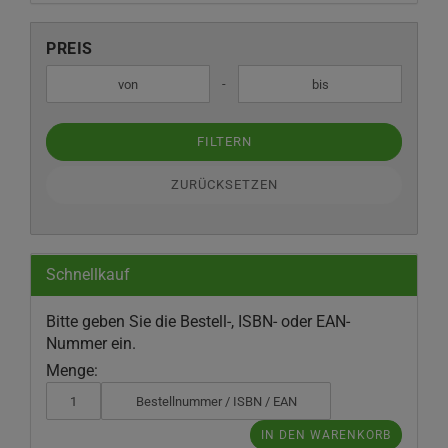
PREIS
PREIS
Preis bis
-
FILTERN
ZURÜCKSETZEN
Schnellkauf
BITTE
Bitte geben Sie die Bestell-, ISBN- oder EAN-
GEBEN
Nummer ein.
SIE
Menge:
DIE
BESTELL-,
ISBN-
IN DEN WARENKORB