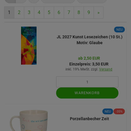
1
2
3
4
5
6
7
8
9
»
NEU
JL 2027 Kunst Lesezeichen (10 St.)
Motiv: Glaube
ab 2,50 EUR
Einzelpreis:
3,50 EUR
inkl. 19% MwSt. zzgl.
Versand
WARENKORB
NEU
-35%
Porzellanbecher Zeit