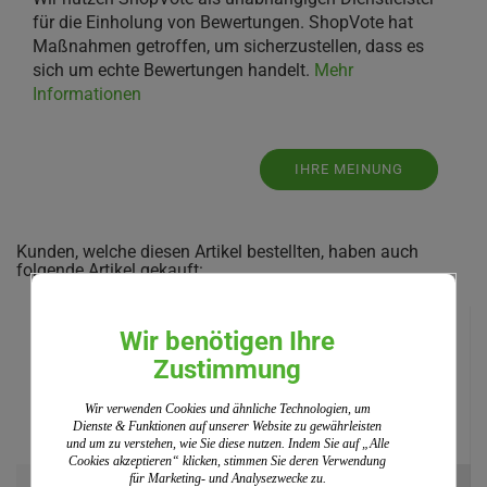
für die Einholung von Bewertungen. ShopVote hat
Maßnahmen getroffen, um sicherzustellen, dass es
sich um echte Bewertungen handelt.
Mehr
Informationen
IHRE MEINUNG
Kunden, welche diesen Artikel bestellten, haben auch
folgende Artikel gekauft:
Wir benötigen Ihre
Zustimmung
Wir verwenden Cookies und ähnliche Technologien, um
Dienste & Funktionen auf unserer Website zu gewährleisten
und um zu verstehen, wie Sie diese nutzen. Indem Sie auf „Alle
Cookies akzeptieren“ klicken, stimmen Sie deren Verwendung
für Marketing- und Analysezwecke zu.
Schlüsselanhänger "Steuerrad"...