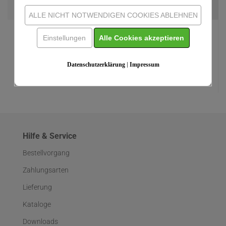
(2)
ALLE NICHT NOTWENDIGEN COOKIES ABLEHNEN
Einzelpreis:
7,95 EUR
Einstellungen
Alle Cookies akzeptieren
Datenschutzerklärung
|
Impressum
Hilfe & Service
Bestellvorgang
Zahlungsarten
Lieferung
Kataloge
Downloads