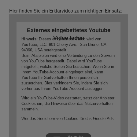
Hier finden Sie ein Erklärvideo zum richtigen Einsatz:
Externes eingebettetes Youtube
Video laden
Hinweis:
Dieses eingebettete Video wird von
YouTube, LLC, 901 Cherry Ave., San Bruno, CA
94066, USA bereitgestellt.
Beim Abspielen wird eine Verbindung zu den Servern
von YouTube hergestellt. Dabei wird YouTube
mitgeteilt, welche Seiten Sie besuchen. Wenn Sie in
Ihrem YouTube-Account eingeloggt sind, kann
YouTube Ihr Surfverhalten Ihnen persönlich
zuzuordnen. Dies verhindern Sie, indem Sie sich
vorher aus Ihrem YouTube-Account ausloggen.
Wird ein YouTube-Video gestartet, setzt der Anbieter
Cookies ein, die Hinweise über das Nutzerverhalten
sammeln.
Wer das Speichern von Cookies für das Google-Ads-
Programm deaktiviert hat, wird auch beim
Anschauen von YouTube-Videos mit keinen solchen
Cookies rechnen müssen. YouTube legt aber auch in