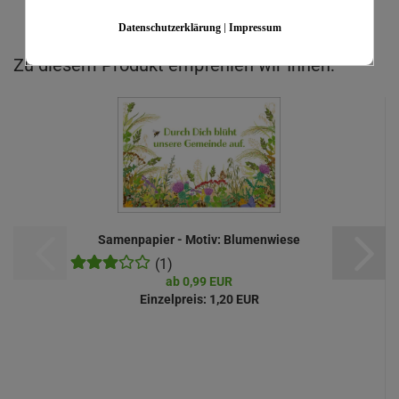
Datenschutzerklärung
|
Impressum
Zu diesem Produkt empfehlen wir Ihnen:
Samenpapier - Motiv: Blumenwiese
(1)
ab 0,99 EUR
Einzelpreis:
1,20 EUR