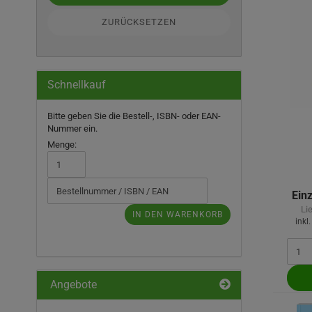
ZURÜCKSETZEN
Schnellkauf
BITTE
Bitte geben Sie die Bestell-, ISBN- oder EAN-
GEBEN
Nummer ein.
SIE
Menge:
DIE
BESTELL-,
ISBN-
ODER
Einz
EAN-
Li
IN DEN WARENKORB
NUMMER
inkl
EIN.
Angebote