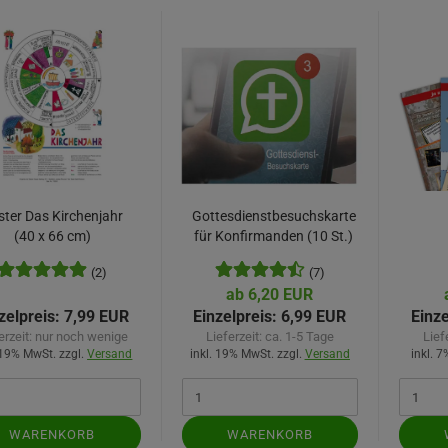
ster Das Kirchenjahr
Gottesdienstbesuchskarte
(40 x 66 cm)
für Konfirmanden (10 St.)
(2)
(7)
ab 6,20 EUR
zelpreis:
7,99 EUR
Einzelpreis:
6,99 EUR
Einze
erzeit:
nur noch wenige
Lieferzeit:
ca. 1-5 Tage
Lief
 19% MwSt. zzgl.
Versand
inkl. 19% MwSt. zzgl.
Versand
inkl. 
WARENKORB
WARENKORB