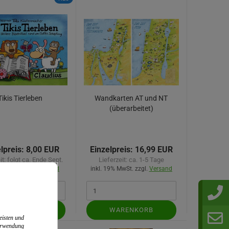
Tikis Tierleben
Wandkarten AT und NT
(überarbeitet)
lpreis:
8,00 EUR
Einzelpreis:
16,99 EUR
it:
folgt ca. Ende Sept.
Lieferzeit:
ca. 1-5 Tage
7% MwSt. zzgl.
Versand
inkl. 19% MwSt. zzgl.
Versand
ORBESTELLEN
WARENKORB
eisten und
Verwendung