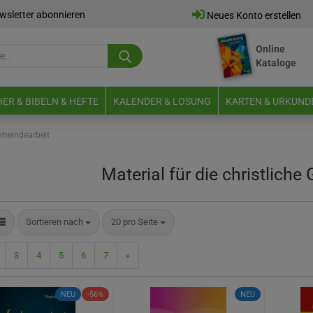
wsletter abonnieren
Neues Konto erstellen
Online
Suche...
Kataloge
E-Mail
ER & BIBELN & HEFTE
KALENDER & LOSUNG
KARTEN & URKUND
Passwort
meindearbeit
Material für die christlich
Neues Konto erstellen
Sortieren nach
pro Seite
Sortieren nach
20 pro Seite
Passwort vergessen?
3
4
5
6
7
»
NEU
-56%
NEU