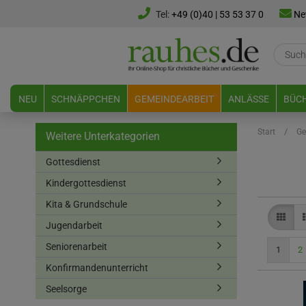
Tel:
+49 (0)40 | 53 53 37 0
Ne
NEU
SCHNÄPPCHEN
GEMEINDEARBEIT
ANLÄSSE
BÜCH
/
Start
Ge
Weitere Unterkategorien
Gottesdienst
Kindergottesdienst
Kita & Grundschule
Jugendarbeit
Seniorenarbeit
1
2
Konfirmandenunterricht
Seelsorge