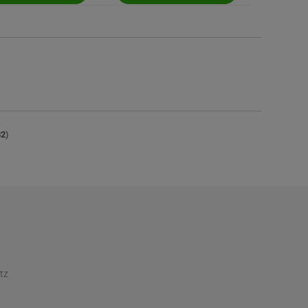
32
)
tz