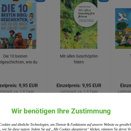
Die 10 besten
Mit allen Geschöpfen
elgeschichten, wie du
feiern
 noch nie erlebt hast
zelpreis:
9,95 EUR
Einzelpreis:
9,95 EUR
Einze
eferzeit:
ca. 1-5 Tage
Lieferzeit:
ca. 1-5 Tage
Lieferze
. 7% MwSt. zzgl.
Versand
inkl. 7% MwSt. zzgl.
Versand
inkl. 
Wir benötigen Ihre Zustimmung
WARENKORB
WARENKORB
V
ookies und ähnliche Technologien, um Dienste & Funktionen auf unserer Website zu gewährl
, wie Sie diese nutzen. Indem Sie auf „Alle Cookies akzeptieren“ klicken, stimmen Sie deren 