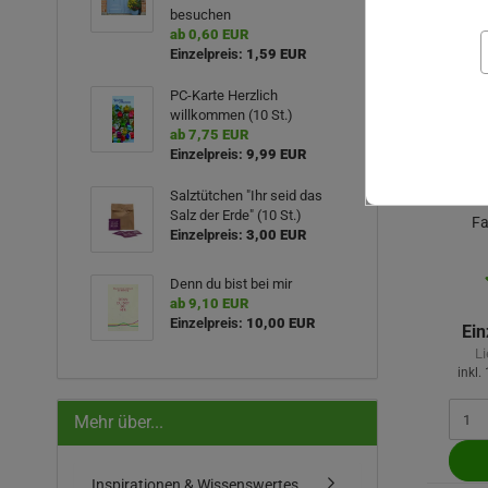
besuchen
ab 0,60 EUR
Einzelpreis:
1,59 EUR
PC-Karte Herzlich
willkommen (10 St.)
ab 7,75 EUR
Einzelpreis:
9,99 EUR
Salztütchen "Ihr seid das
Salz der Erde" (10 St.)
Fa
Einzelpreis:
3,00 EUR
Denn du bist bei mir
ab 9,10 EUR
Einzelpreis:
10,00 EUR
Ein
Li
inkl.
Mehr über...
Inspirationen & Wissenswertes