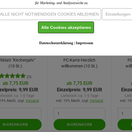
für Marketing- und Analysezwecke zu.
ALLE NICHT NOTWENDIGEN COOKIES ABLEHNEN
Einstellungen
Alle Cookies akzeptieren
Datenschutzerklärung
|
Impressum
ltblatt "Kirchenjahr"
PC-Karte Herzlich
PC
(10 St.)
willkommen (10 St.)
wil
(1)
ab 7,75 EUR
ab 7,75 EUR
zelpreis:
9,99 EUR
Einzelpreis:
9,99 EUR
Einze
eferzeit:
ca. 1-5 Tage
Lieferzeit:
ca. 1-5 Tage
Lief
 19% MwSt. zzgl.
Versand
inkl. 19% MwSt. zzgl.
Versand
inkl. 1
WARENKORB
WARENKORB