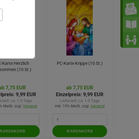
-Karte Herzlich
PC-Karte Krippe (10 St.)
lkommen (10 St.)
ab 7,75 EUR
ab 7,75 EUR
lpreis:
9,99 EUR
Einzelpreis:
9,99 EUR
erzeit:
ca. 1-5 Tage
Lieferzeit:
ca. 1-5 Tage
9% MwSt. zzgl.
Versand
inkl. 19% MwSt. zzgl.
Versand
WARENKORB
WARENKORB