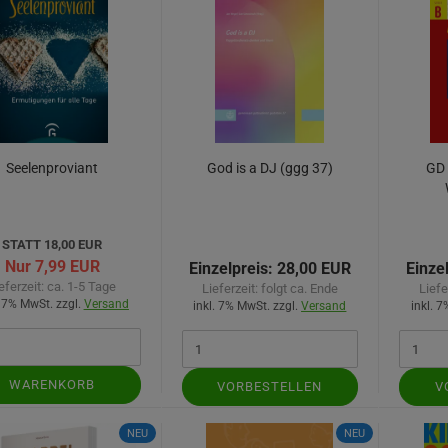
Seelenproviant
God is a DJ (ggg 37)
GD 
J
STATT 18,00 EUR
Nur 7,99 EUR
Einzelpreis:
28,00 EUR
Einze
eferzeit:
ca. 1-5 Tage
Lieferzeit:
folgt ca. Ende
Liefe
. 7% MwSt. zzgl.
Versand
inkl. 7% MwSt. zzgl.
Versand
inkl. 
WARENKORB
VORBESTELLEN
V
NEU
NEU