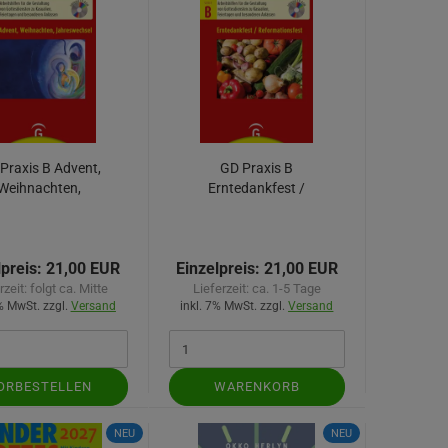
Praxis B Advent,
GD Praxis B
Weihnachten,
Erntedankfest /
ahreswechsel
Reformationsfest
lpreis:
21,00 EUR
Einzelpreis:
21,00 EUR
rzeit:
folgt ca. Mitte
Lieferzeit:
ca. 1-5 Tage
7% MwSt. zzgl.
Versand
inkl. 7% MwSt. zzgl.
Versand
ORBESTELLEN
WARENKORB
NEU
NEU