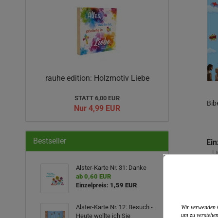
rauhe edition: Holzmotiv Liebe
STATT 6,00 EUR
Bib
Nur 4,99 EUR
sie
Bestseller
Ein
Li
inkl
Alster-Karte Nr. 31: Danke
ab 0,60 EUR
Einzelpreis:
1,59 EUR
Alster-Karte Nr. 12: Besuch -
Wir verwenden C
um zu verstehen
Heute wollte ich Sie