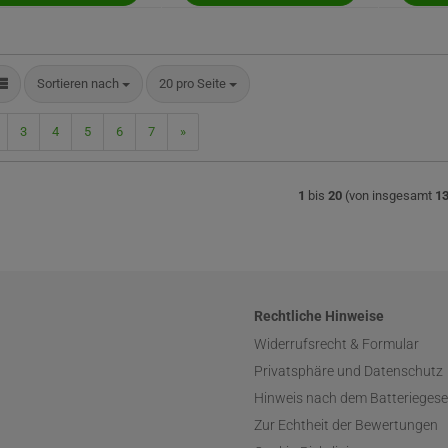
Sortieren nach
pro Seite
Sortieren nach
20 pro Seite
3
4
5
6
7
»
1
bis
20
(von insgesamt
1
Rechtliche Hinweise
Widerrufsrecht & Formular
Privatsphäre und Datenschutz
Hinweis nach dem Batteriegese
Zur Echtheit der Bewertungen