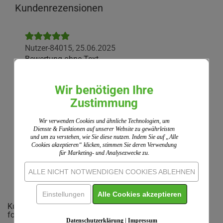
Kundenrezensionen
Nutzer-84015,
25.06.2025
Bewertung ohne Text
Wir benötigen Ihre
Wir nutzen ShopVote als unabhängigen Dienstleister
Zustimmung
für die Einholung von Bewertungen. ShopVote hat
Maßnahmen getroffen, um sicherzustellen, dass es
Wir verwenden Cookies und ähnliche Technologien, um
sich um echte Bewertungen handelt.
Mehr
Dienste & Funktionen auf unserer Website zu gewährleisten
Informationen
und um zu verstehen, wie Sie diese nutzen. Indem Sie auf „Alle
Cookies akzeptieren“ klicken, stimmen Sie deren Verwendung
für Marketing- und Analysezwecke zu.
IHRE MEINUNG
ALLE NICHT NOTWENDIGEN COOKIES ABLEHNEN
Einstellungen
Alle Cookies akzeptieren
Kunden, welche diesen Artikel bestellten, haben auch
folgende Artikel gekauft:
Datenschutzerklärung
|
Impressum