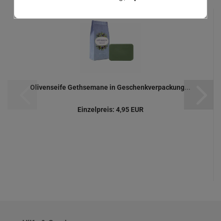
Olivenseife Gethsemane in Geschenkverpackung...
Einzelpreis:
4,95 EUR