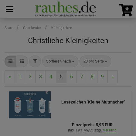
/
/
Start
Geschenke
Kleinigkeiten
Christliche Kleinigkeiten
FILTER
Sortieren nach
pro Seite
Sortieren nach
20 pro Seite
«
1
2
3
4
5
6
7
8
9
»
Lesezeichen "Kleine Mutmacher"
Einzelpreis:
5,95 EUR
inkl. 19% MwSt. zzgl.
Versand