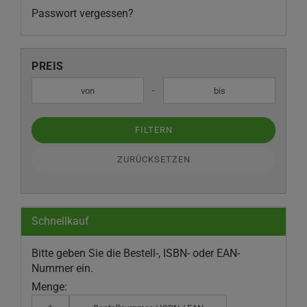
Passwort vergessen?
PREIS
PREIS
Preis bis
-
FILTERN
ZURÜCKSETZEN
Schnellkauf
BITTE
Bitte geben Sie die Bestell-, ISBN- oder EAN-
GEBEN
Nummer ein.
SIE
Menge:
DIE