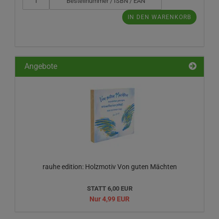
BESTELL-,
ISBN-
IN DEN WARENKORB
ODER
EAN-
NUMMER
EIN.
Angebote
rauhe edition: Holzmotiv Von guten Mächten
STATT 6,00 EUR
Nur 4,99 EUR