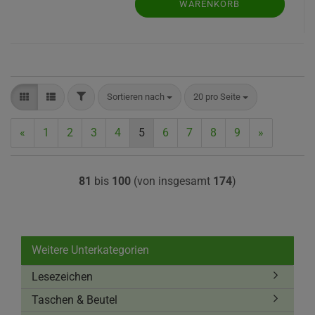
WARENKORB
FILTER
Sortieren nach
pro Seite
Sortieren nach
20 pro Seite
«
1
2
3
4
5
6
7
8
9
»
81
bis
100
(von insgesamt
174
)
Weitere Unterkategorien
Lesezeichen
Taschen & Beutel