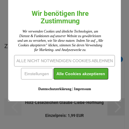
Informationen
Wir benötigen Ihre
Zustimmung
IHRE MEINUNG
Wir verwenden Cookies und ähnliche Technologien, um
Dienste & Funktionen auf unserer Website zu gewährleisten
und um zu verstehen, wie Sie diese nutzen. Indem Sie auf „Alle
Zu diesem Produkt empfehlen wir Ihnen:
Cookies akzeptieren“ klicken, stimmen Sie deren Verwendung
für Marketing- und Analysezwecke zu.
NEU
ALLE NICHT NOTWENDIGEN COOKIES ABLEHNEN
Einstellungen
Alle Cookies akzeptieren
Datenschutzerklärung
|
Impressum
Holz-Lesezeichen Glaube-Liebe-Hoffnung
Einzelpreis:
1,99 EUR