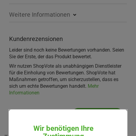
Weitere Informationen
Kundenrezensionen
Leider sind noch keine Bewertungen vorhanden. Seien
Sie der Erste, der das Produkt bewertet.
Wir nutzen ShopVote als unabhängigen Dienstleister
für die Einholung von Bewertungen. ShopVote hat
Maßnahmen getroffen, um sicherzustellen, dass es
sich um echte Bewertungen handelt.
Mehr
Informationen
IHRE MEINUNG
Wir benötigen Ihre