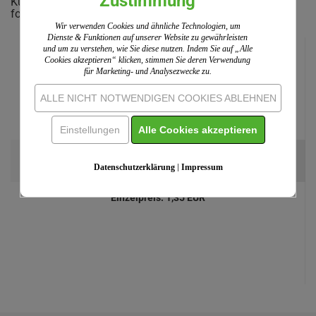
Zustimmung
Kunden, welche diesen Artikel bestellten, haben auch
folgende Artikel gekauft:
Wir verwenden Cookies und ähnliche Technologien, um
Dienste & Funktionen auf unserer Website zu gewährleisten
und um zu verstehen, wie Sie diese nutzen. Indem Sie auf „Alle
Cookies akzeptieren“ klicken, stimmen Sie deren Verwendung
für Marketing- und Analysezwecke zu.
ALLE NICHT NOTWENDIGEN COOKIES ABLEHNEN
Einstellungen
Alle Cookies akzeptieren
Einlegeblatt Von guten Mächten
Datenschutzerklärung
|
Impressum
(2)
ab 0,90 EUR
Einzelpreis:
1,35 EUR