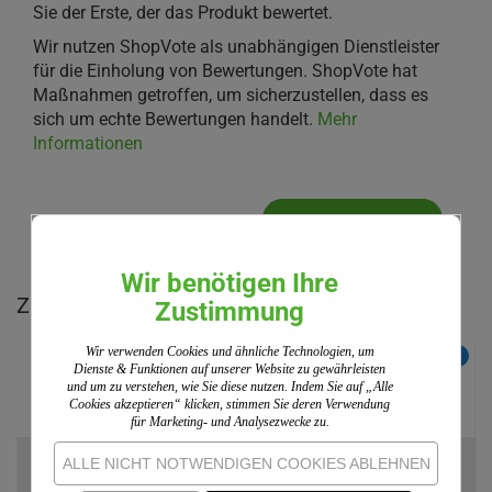
Sie der Erste, der das Produkt bewertet.
Wir nutzen ShopVote als unabhängigen Dienstleister
für die Einholung von Bewertungen. ShopVote hat
Maßnahmen getroffen, um sicherzustellen, dass es
sich um echte Bewertungen handelt.
Mehr
Informationen
IHRE MEINUNG
Wir benötigen Ihre
Zu diesem Produkt empfehlen wir Ihnen:
Zustimmung
Wir verwenden Cookies und ähnliche Technologien, um
NEU
Dienste & Funktionen auf unserer Website zu gewährleisten
und um zu verstehen, wie Sie diese nutzen. Indem Sie auf „Alle
Cookies akzeptieren“ klicken, stimmen Sie deren Verwendung
für Marketing- und Analysezwecke zu.
ALLE NICHT NOTWENDIGEN COOKIES ABLEHNEN