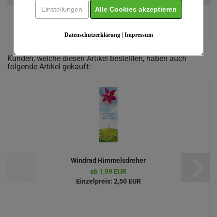
Einstellungen
Alle Cookies akzeptieren
JL 2027 Rave - Poster A 3
ab 4,50 EUR
Einzelpreis:
6,00 EUR
Datenschutzerklärung
|
Impressum
Kunden, welche diesen Artikel bestellten, haben auch
folgende Artikel gekauft:
Windrad Himmelsdreher
ab 1,99 EUR
Einzelpreis:
2,50 EUR