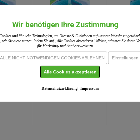
Wir benötigen Ihre Zustimmung
ookies und ähnliche Technologien, um Dienste & Funktionen auf unserer Website zu gewährl
, wie Sie diese nutzen. Indem Sie auf „Alle Cookies akzeptieren“ klicken, stimmen Sie deren 
für Marketing- und Analysezwecke zu.
ALLE NICHT NOTWENDIGEN COOKIES ABLEHNEN
Einstellungen
für Kinder
PC-Taufurkunde für
PC-Kart
v Taube...
Erwachsene (10 St.)
Motiv Ta
Alle Cookies akzeptieren
Motiv...
(1)
0 EUR
ab 12,20 EUR
ab 7
Datenschutzerklärung
|
Impressum
3,99 EUR
Einzelpreis:
13,99 EUR
Einzelpre