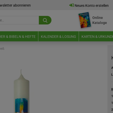
wsletter abonnieren
Neues Konto erstellen
Online
Suche...
Kataloge
E-Mail
ER & BIBELN & HEFTE
KALENDER & LOSUNG
KARTEN & URKUND
Passwort
eiß
A
L
Neues Konto erstellen
Passwort vergessen?
K
1
1
2