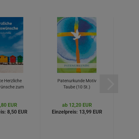
te Herzliche
Patenurkunde Motiv
PC
ünsche zum
Taube (10 St.)
Moti
rtstag...
,80 EUR
ab 12,20 EUR
a
is:
8,50 EUR
Einzelpreis:
13,99 EUR
Einzel