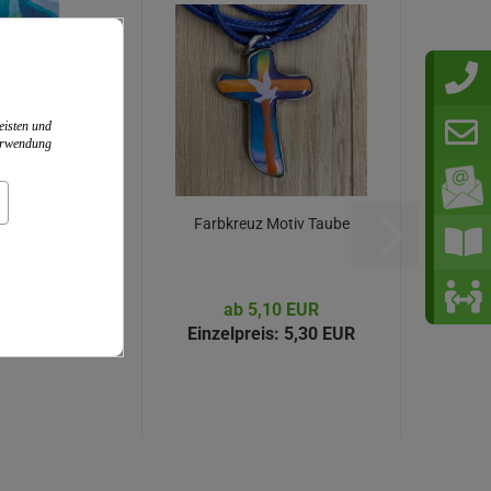
eisten und
Verwendung
e Taufzeugen
Farbkreuz Motiv Taube
ube (10 St.)
(1)
,75 EUR
ab 5,10 EUR
is:
9,99 EUR
Einzelpreis:
5,30 EUR