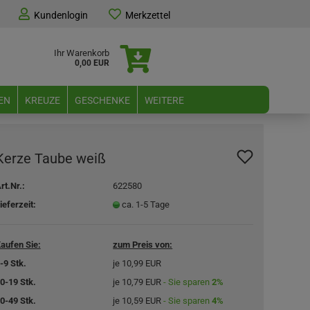
Kundenlogin
Merkzettel
Ihr Warenkorb
0,00 EUR
EN
KREUZE
GESCHENKE
WEITERE
Kerze Taube weiß
rt.Nr.:
622580
ieferzeit:
ca. 1-5 Tage
aufen Sie:
zum Preis von:
-9 Stk.
je 10,99 EUR
0-19 Stk.
je 10,79 EUR
- Sie sparen
2%
0-49 Stk.
je 10,59 EUR
- Sie sparen
4%