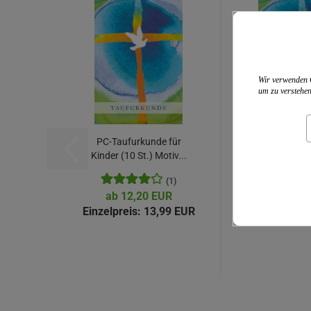
Wir verwenden C
um zu verstehen
PC-Taufurkunde für
Taufurkunde 
Kinder (10 St.) Motiv...
(10 St.) Moti
(1)
ab 12,20 EUR
ab 12,2
Einzelpreis:
13,99 EUR
Einzelpreis:
1