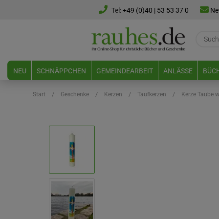
Tel:
+49 (0)40 | 53 53 37 0
Ne
NEU
SCHNÄPPCHEN
GEMEINDEARBEIT
ANLÄSSE
BÜCH
/
/
/
/
Start
Geschenke
Kerzen
Taufkerzen
Kerze Taube w