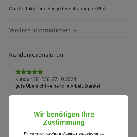
Das Faltblatt findet in jeder Schulmappe Platz.
Weitere Informationen
Kundenrezensionen
Kunde-4581236,
27.10.2024
gute Übersicht - eine tolle Arbeit, Danke!
Wir nutzen ShopVote als unabhängigen Dienstleister
für die Einholung von Bewertungen. ShopVote hat
Wir benötigen Ihre
Maßnahmen getroffen, um sicherzustellen, dass es
Zustimmung
sich um echte Bewertungen handelt.
Mehr
Informationen
Wir verwenden Cookies und ähnliche Technologien, um