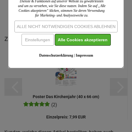
Dienste & Funktionen auf unserer Website zu gewährleisten
und um zu verstehen, wie Sie diese nutzen. Indem Sie auf „Alle
Cookies akzeptieren“ klicken, stimmen Sie deren Verwendung
für Marketing- und Analysezwecke zu.
IHRE MEINUNG
ALLE NICHT NOTWENDIGEN COOKIES ABLEHNEN
Zu diesem Produkt empfehlen wir Ihnen:
Einstellungen
Alle Cookies akzeptieren
Datenschutzerklärung
|
Impressum
Poster Das Kirchenjahr (40 x 66 cm)
(2)
Einzelpreis:
7,99 EUR