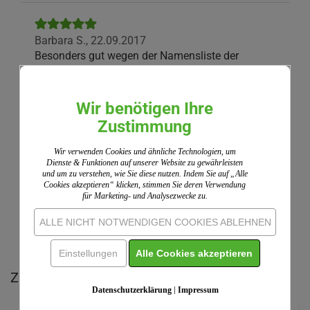
Barbara S.,
22.09.2017
Besonders gut wegen der Namensliste der
Gottesdienstsonntage
Wir benötigen Ihre
Wir nutzen ShopVote als unabhängigen Dienstleister
Zustimmung
für die Einholung von Bewertungen. ShopVote hat
Maßnahmen getroffen, um sicherzustellen, dass es
Wir verwenden Cookies und ähnliche Technologien, um
sich um echte Bewertungen handelt.
Mehr
Dienste & Funktionen auf unserer Website zu gewährleisten
und um zu verstehen, wie Sie diese nutzen. Indem Sie auf „Alle
Informationen
Cookies akzeptieren“ klicken, stimmen Sie deren Verwendung
für Marketing- und Analysezwecke zu.
ALLE NICHT NOTWENDIGEN COOKIES ABLEHNEN
IHRE MEINUNG
Einstellungen
Alle Cookies akzeptieren
Zu diesem Produkt empfehlen wir Ihnen:
Datenschutzerklärung
|
Impressum