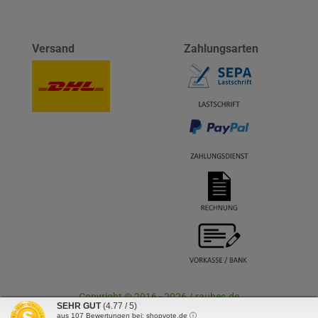
Versand
Zahlungsarten
Copyright © 2016 - 2026 / rauhes.de
SEHR GUT
(4.77 / 5)
aus
107
Bewertungen bei: shopvote.de ⓘ