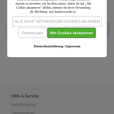
und um zu verstehen, wie Sie diese nutzen. Indem Sie auf „Alle
Cookies akzeptieren“ klicken, stimmen Sie deren Verwendung
für Marketing- und Analysezwecke zu.
ALLE NICHT NOTWENDIGEN COOKIES ABLEHNEN
PC-Taufurkunde für Kinder (10 St.) Motiv...
(5)
Einstellungen
Alle Cookies akzeptieren
ab 12,20 EUR
Einzelpreis:
13,99 EUR
Datenschutzerklärung
|
Impressum
Hilfe & Service
Bestellvorgang
Zahlungsarten