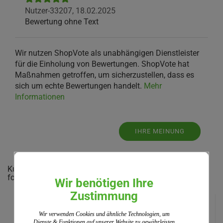
Nutzer-33207,
18.02.2025
Bewertung ohne Text
Wir nutzen ShopVote als unabhängigen Dienstleister
für die Einholung von Bewertungen. ShopVote hat
Maßnahmen getroffen, um sicherzustellen, dass es
sich um echte Bewertungen handelt.
Mehr
Informationen
IHRE MEINUNG
Kunden, welche diesen Artikel bestellten, haben auch
folgende Artikel gekauft:
Wir benötigen Ihre
Zustimmung
Wir verwenden Cookies und ähnliche Technologien, um
Dienste & Funktionen auf unserer Website zu gewährleisten