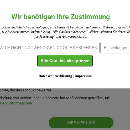
Einkaufen, sondern ein überaus geschmackvoller Begleiter an jeder
Wir benötigen Ihre Zustimmung
 geklebter auffallender Lebensbaum.
 Garten Eden der Lebensbaum und der Erkenntnisbaum vor. Auch in der
ookies und ähnliche Technologien, um Dienste & Funktionen auf unserer Website zu gewährl
o wir auch dem Lebensbaum begegnen, heißt es: „Weisheit ist für den, der
, wie Sie diese nutzen. Indem Sie auf „Alle Cookies akzeptieren“ klicken, stimmen Sie deren 
für Marketing- und Analysezwecke zu.
nten.
ALLE NICHT NOTWENDIGEN COOKIES ABLEHNEN
Einstellungen
Alle Cookies akzeptieren
Datenschutzerklärung
|
Impressum
Erste, der das Produkt bewertet.
 Einholung von Bewertungen. ShopVote hat Maßnahmen getroffen, um
Mehr Informationen
IHRE MEINUNG