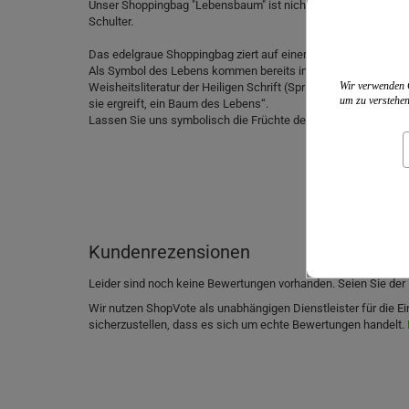
Unser Shoppingbag "Lebensbaum" ist nicht nur praktisch zum 
Schulter.
Das edelgraue Shoppingbag ziert auf einer Seite ein von Hand
Als Symbol des Lebens kommen bereits in der Geschichte vom
Wir verwenden C
Weisheitsliteratur der Heiligen Schrift (Sprichwörter 3,18), w
um zu verstehen
sie ergreift, ein Baum des Lebens“.
Lassen Sie uns symbolisch die Früchte des Lebensbaumes er
Kundenrezensionen
Leider sind noch keine Bewertungen vorhanden. Seien Sie der 
Wir nutzen ShopVote als unabhängigen Dienstleister für die
sicherzustellen, dass es sich um echte Bewertungen handelt.