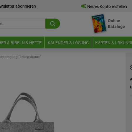
wsletter abonnieren
Neues Konto erstellen
Online
Suche...
Kataloge
E-Mail
ER & BIBELN & HEFTE
KALENDER & LOSUNG
KARTEN & URKUND
Passwort
oppingbag "Lebensbaum"
A
L
Neues Konto erstellen
Passwort vergessen?