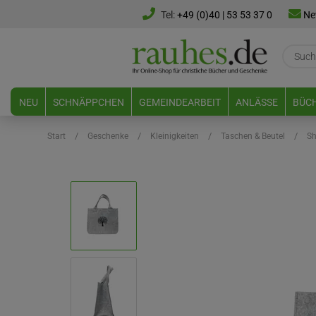
Tel:
+49 (0)40 | 53 53 37 0
Ne
NEU
SCHNÄPPCHEN
GEMEINDEARBEIT
ANLÄSSE
BÜCH
/
/
/
/
Start
Geschenke
Kleinigkeiten
Taschen & Beutel
Sh