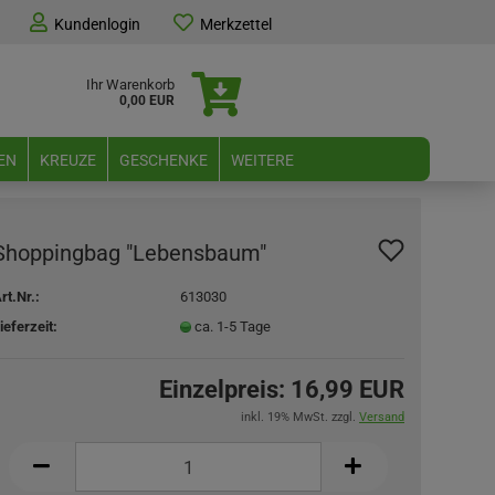
Kundenlogin
Merkzettel
Ihr Warenkorb
0,00 EUR
EN
KREUZE
GESCHENKE
WEITERE
Shoppingbag "Lebensbaum"
rt.Nr.:
613030
ieferzeit:
ca. 1-5 Tage
Einzelpreis:
16,99 EUR
inkl. 19% MwSt. zzgl.
Versand