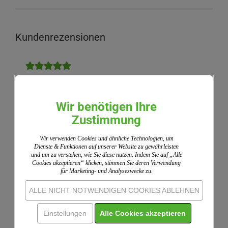
Kundenrezensionen
Kunde-4204610,
22.07.2025
Bewertung ohne Text
Wir benötigen Ihre
Zustimmung
Wir nutzen ShopVote als unabhängigen Dienstleister
für die Einholung von Bewertungen. ShopVote hat
Wir verwenden Cookies und ähnliche Technologien, um
Maßnahmen getroffen, um sicherzustellen, dass es
Dienste & Funktionen auf unserer Website zu gewährleisten
sich um echte Bewertungen handelt.
Mehr
und um zu verstehen, wie Sie diese nutzen. Indem Sie auf „Alle
Cookies akzeptieren“ klicken, stimmen Sie deren Verwendung
Informationen
für Marketing- und Analysezwecke zu.
ALLE NICHT NOTWENDIGEN COOKIES ABLEHNEN
IHRE MEINUNG
Einstellungen
Alle Cookies akzeptieren