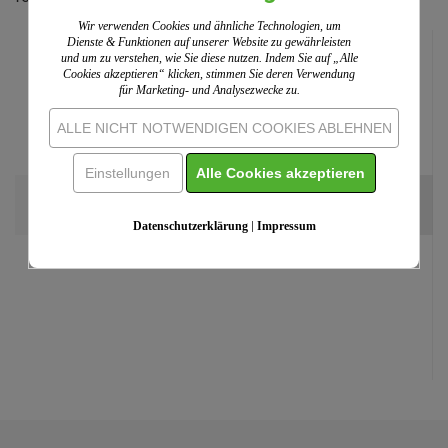
Wir verwenden Cookies und ähnliche Technologien, um
Dienste & Funktionen auf unserer Website zu gewährleisten
und um zu verstehen, wie Sie diese nutzen. Indem Sie auf „Alle
Cookies akzeptieren“ klicken, stimmen Sie deren Verwendung
für Marketing- und Analysezwecke zu.
ALLE NICHT NOTWENDIGEN COOKIES ABLEHNEN
Einstellungen
Alle Cookies akzeptieren
Gottesdienstbesuchskarte für Konfirmanden...
(7)
Datenschutzerklärung
|
Impressum
ab 6,20 EUR
Einzelpreis:
6,99 EUR