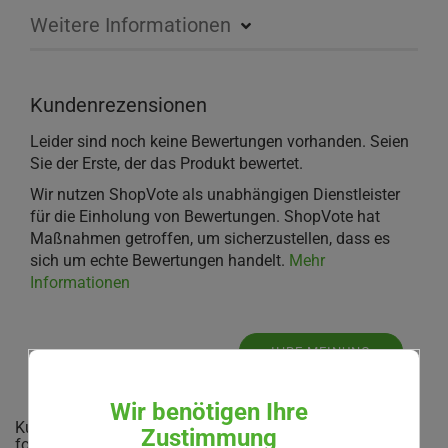
Weitere Informationen
Kundenrezensionen
Leider sind noch keine Bewertungen vorhanden. Seien
Sie der Erste, der das Produkt bewertet.
Wir nutzen ShopVote als unabhängigen Dienstleister
für die Einholung von Bewertungen. ShopVote hat
Maßnahmen getroffen, um sicherzustellen, dass es
sich um echte Bewertungen handelt.
Mehr
Informationen
IHRE MEINUNG
Wir benötigen Ihre
Kunden, welche diesen Artikel bestellten, haben auch
Zustimmung
folgende Artikel gekauft: