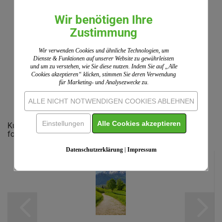
Wir nutzen ShopVote als unabhängigen Dienstleister
Wir benötigen Ihre
für die Einholung von Bewertungen. ShopVote hat
Zustimmung
Maßnahmen getroffen, um sicherzustellen, dass es
sich um echte Bewertungen handelt.
Mehr
Wir verwenden Cookies und ähnliche Technologien, um
Informationen
Dienste & Funktionen auf unserer Website zu gewährleisten
und um zu verstehen, wie Sie diese nutzen. Indem Sie auf „Alle
Cookies akzeptieren“ klicken, stimmen Sie deren Verwendung
für Marketing- und Analysezwecke zu.
IHRE MEINUNG
ALLE NICHT NOTWENDIGEN COOKIES ABLEHNEN
Einstellungen
Alle Cookies akzeptieren
Kunden, welche diesen Artikel bestellten, haben auch
folgende Artikel gekauft:
Datenschutzerklärung
|
Impressum