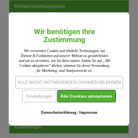
Weitere Unterkategorien
Neu
Schnäppchen
Wir benötigen Ihre
Zustimmung
Gemeindearbeit
Anlässe
Wir verwenden Cookies und ähnliche Technologien, um
Dienste & Funktionen auf unserer Website zu gewährleisten
Bücher & Bibeln & Hefte
und um zu verstehen, wie Sie diese nutzen. Indem Sie auf „Alle
Cookies akzeptieren“ klicken, stimmen Sie deren Verwendung
Kalender & Losung
für Marketing- und Analysezwecke zu.
Karten & Urkunden
ALLE NICHT NOTWENDIGEN COOKIES ABLEHNEN
Kreuze
Einstellungen
Alle Cookies akzeptieren
Geschenke
Wissenswertes & Downloads
Datenschutzerklärung
|
Impressum
Kundenlogin