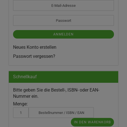
E-
Mail-
Adresse
Passwort
ANMELDEN
Neues Konto erstellen
Passwort vergessen?
Schnellkauf
BITTE
Bitte geben Sie die Bestell-, ISBN- oder EAN-
GEBEN
Nummer ein.
SIE
Menge:
DIE
BESTELL-,
ISBN-
IN DEN WARENKORB