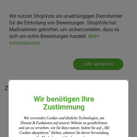
Wir nutzen ShopVote als unabhängigen Dienstleister
für die Einholung von Bewertungen. ShopVote hat
Maßnahmen getroffen, um sicherzustellen, dass es
sich um echte Bewertungen handelt.
Mehr
Informationen
IHRE MEINUNG
Zu diesem Produkt empfehlen wir Ihnen:
Wir benötigen Ihre
Zustimmung
Wir verwenden Cookies und ähnliche Technologien, um
Dienste & Funktionen auf unserer Website zu gewährleisten
und um zu verstehen, wie Sie diese nutzen. Indem Sie auf „Alle
Cookies akzeptieren“ klicken, stimmen Sie deren Verwendung