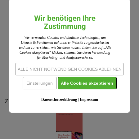
Kundenrezensionen
Leider sind noch keine Bewertungen vorhanden. Seien
Wir benötigen Ihre
Sie der Erste, der das Produkt bewertet.
Zustimmung
Wir nutzen ShopVote als unabhängigen Dienstleister
für die Einholung von Bewertungen. ShopVote hat
Wir verwenden Cookies und ähnliche Technologien, um
Maßnahmen getroffen, um sicherzustellen, dass es
Dienste & Funktionen auf unserer Website zu gewährleisten
und um zu verstehen, wie Sie diese nutzen. Indem Sie auf „Alle
sich um echte Bewertungen handelt.
Mehr
Cookies akzeptieren“ klicken, stimmen Sie deren Verwendung
Informationen
für Marketing- und Analysezwecke zu.
ALLE NICHT NOTWENDIGEN COOKIES ABLEHNEN
IHRE MEINUNG
Einstellungen
Alle Cookies akzeptieren
Zu diesem Produkt empfehlen wir Ihnen:
Datenschutzerklärung
|
Impressum