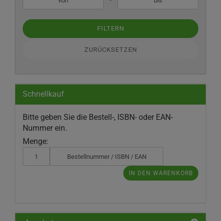
FILTERN
ZURÜCKSETZEN
Schnellkauf
BITTE
Bitte geben Sie die Bestell-, ISBN- oder EAN-
GEBEN
Nummer ein.
SIE
Menge:
DIE
BESTELL-,
ISBN-
IN DEN WARENKORB
ODER
EAN-
NUMMER
EIN.