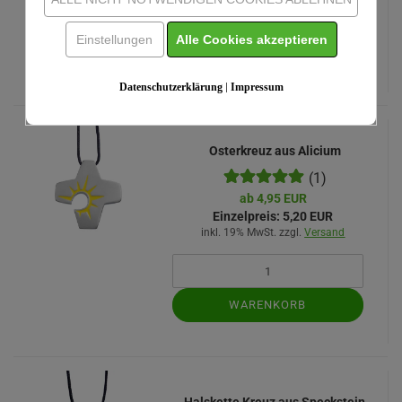
Einstellungen
Alle Cookies akzeptieren
WARENKORB
Datenschutzerklärung
|
Impressum
Osterkreuz aus Alicium
(1)
ab 4,95 EUR
Einzelpreis:
5,20 EUR
inkl. 19% MwSt. zzgl.
Versand
WARENKORB