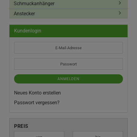
Schmuckanhänger
Anstecker
Kundenlogin
E-
Mail-
Adresse
Passwort
ANMELDEN
Neues Konto erstellen
Passwort vergessen?
PREIS
PREIS
Preis bis
-