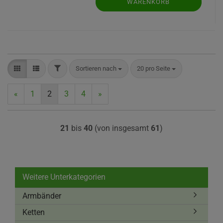
WARENKORB
FILTER
Sortieren nach
pro Seite
Sortieren nach
20 pro Seite
«
1
2
3
4
»
21
bis
40
(von insgesamt
61
)
Weitere Unterkategorien
Armbänder
Ketten