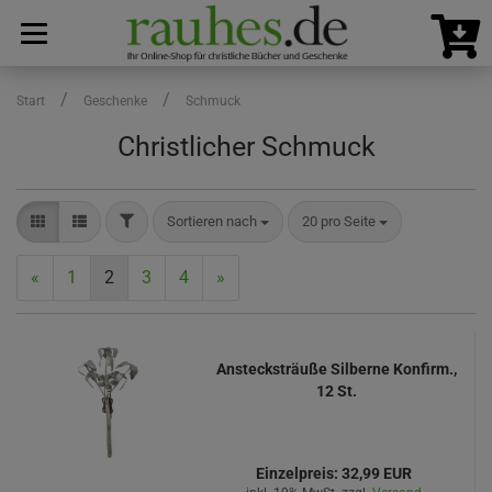
/
/
Start
Geschenke
Schmuck
Christlicher Schmuck
FILTER
Sortieren nach
pro Seite
Sortieren nach
20 pro Seite
«
1
2
3
4
»
Anstecksträuße Silberne Konfirm.,
12 St.
Einzelpreis:
32,99 EUR