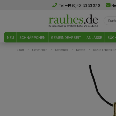
Tel:
+49 (0)40 | 53 53 37 0
Ne
NEU
SCHNÄPPCHEN
GEMEINDEARBEIT
ANLÄSSE
BÜCH
/
/
/
/
Start
Geschenke
Schmuck
Ketten
Kreuz Lebenskre