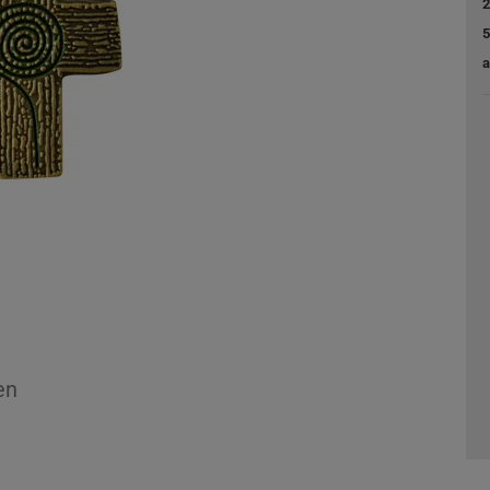
2
5
a
en