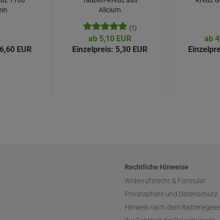
euz 1100
Tauben-Kreuz aus
Kreuz G
ein
Alicium
(1)
ab 5,10 EUR
ab 4
6,60 EUR
Einzelpreis:
5,30 EUR
Einzelpre
Rechtliche Hinweise
Widerrufsrecht & Formular
Privatsphäre und Datenschutz
Hinweis nach dem Batteriegese