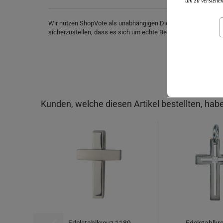
um zu verstehen
Wir nutzen ShopVote als unabhängigen Dienstleister für die
sicherzustellen, dass es sich um echte Bewertungen handelt.
Kunden, welche diesen Artikel bestellten, habe