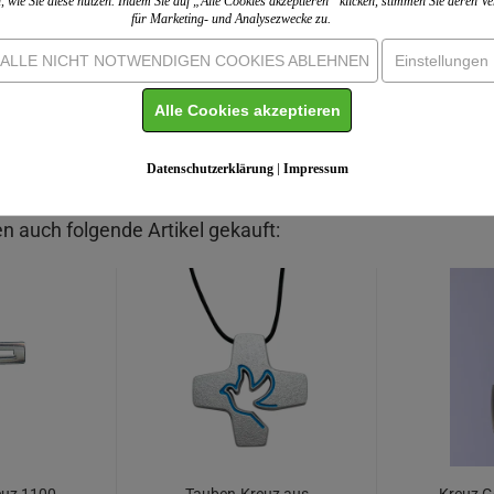
, wie Sie diese nutzen. Indem Sie auf „Alle Cookies akzeptieren“ klicken, stimmen Sie deren 
für Marketing- und Analysezwecke zu.
 Einholung von Bewertungen. ShopVote hat Maßnahmen getroffen, um
ALLE NICHT NOTWENDIGEN COOKIES ABLEHNEN
Einstellungen
Mehr Informationen
Alle Cookies akzeptieren
IHRE MEINUNG
Datenschutzerklärung
|
Impressum
n auch folgende Artikel gekauft: