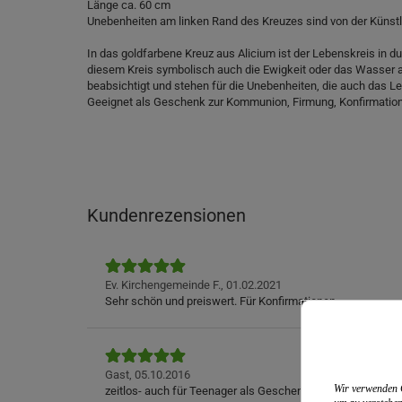
Länge ca. 60 cm
Unebenheiten am linken Rand des Kreuzes sind von der Künstle
In das goldfarbene Kreuz aus Alicium ist der Lebenskreis in 
diesem Kreis symbolisch auch die Ewigkeit oder das Wasser 
beabsichtigt und stehen für die Unebenheiten, die auch das Le
Geeignet als Geschenk zur Kommunion, Firmung, Konfirmation 
Kundenrezensionen
Ev. Kirchengemeinde F.,
01.02.2021
Sehr schön und preiswert. Für Konfirmationen
Gast,
05.10.2016
Wir verwenden C
zeitlos- auch für Teenager als Geschenk geeignet