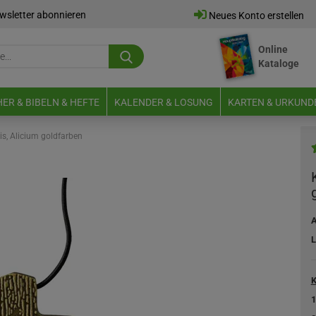
wsletter abonnieren
Neues Konto erstellen
Online
Suche...
Kataloge
E-Mail
ER & BIBELN & HEFTE
KALENDER & LOSUNG
KARTEN & URKUND
Passwort
is, Alicium goldfarben
Neues Konto erstellen
A
Passwort vergessen?
L
K
1