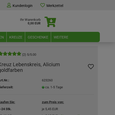
Kundenlogin
Merkzettel
Ihr Warenkorb
0,00 EUR
EN
KREUZE
GESCHENKE
WEITERE
(2) 5/5.00
Kreuz Lebenskreis, Alicium
goldfarben
rt.Nr.:
623260
ieferzeit:
ca. 1-5 Tage
aufen Sie:
zum Preis von:
-24 Stk.
je 5,45 EUR