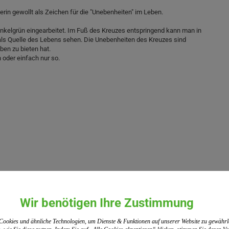
rin gewollt als Zeichen für die "Unebenheiten" im Leben.
dunkelgrün eingearbeitet. Im Fuß des Kreuzes entspringend kann man in
als Quelle des Lebens sehen. Die Unebenheiten des Kreuzes sind
ben zu bieten hat.
oder einfach nur so.
Wir benötigen Ihre Zustimmung
ookies und ähnliche Technologien, um Dienste & Funktionen auf unserer Website zu gewährl