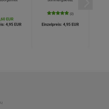
eborgenheit
Stimmungskreuz
K
(2)
,60 EUR
a
is:
4,95 EUR
Einzelpreis:
4,95 EUR
Einze
tz