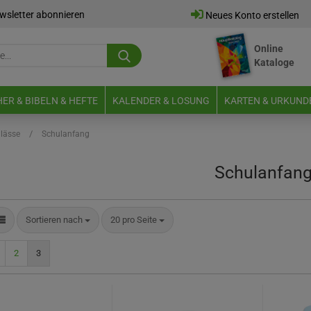
wsletter abonnieren
Neues Konto erstellen
Online
Suche...
Kataloge
E-Mail
ER & BIBELN & HEFTE
KALENDER & LOSUNG
KARTEN & URKUND
Passwort
/
lässe
Schulanfang
Schulanfan
Neues Konto erstellen
Sortieren nach
pro Seite
Sortieren nach
20 pro Seite
Passwort vergessen?
2
3