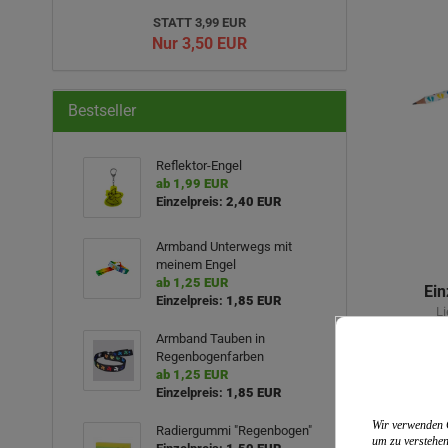
STATT 3,99 EUR
Nur 3,50 EUR
Bestseller
Reflektor-Engel
ab 1,99 EUR
Einzelpreis:
2,40 EUR
Armband Unterwegs mit
meinem Engel
ab 1,25 EUR
Ein
Einzelpreis:
1,85 EUR
Li
inkl.
Armband Tauben in
Regenbogenfarben
ab 1,25 EUR
Einzelpreis:
1,85 EUR
Wir verwenden C
Radiergummi "Regenbogen"
um zu verstehen