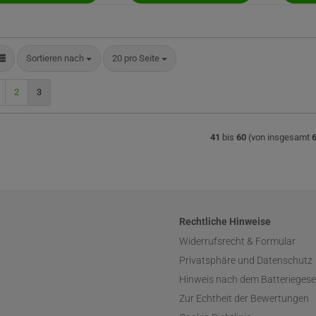
Sortieren nach
pro Seite
Sortieren nach
20 pro Seite
2
3
41
bis
60
(von insgesamt
Rechtliche Hinweise
Widerrufsrecht & Formular
Privatsphäre und Datenschutz
Hinweis nach dem Batteriegese
Zur Echtheit der Bewertungen