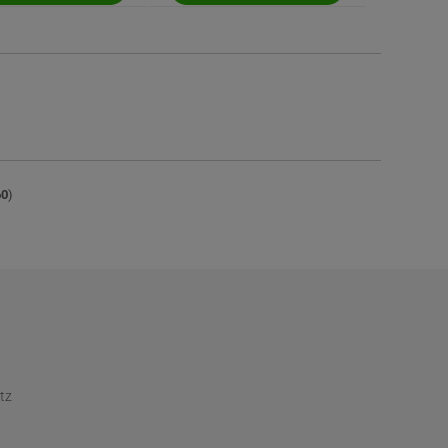
60
)
tz