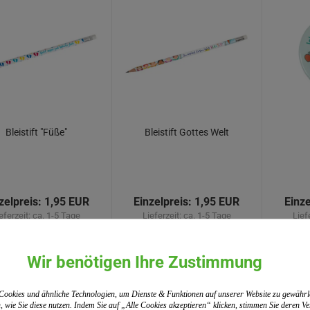
Bleistift "Füße"
Bleistift Gottes Welt
zelpreis:
1,95 EUR
Einzelpreis:
1,95 EUR
Einze
eferzeit:
ca. 1-5 Tage
Lieferzeit:
ca. 1-5 Tage
Lief
 19% MwSt. zzgl.
Versand
inkl. 19% MwSt. zzgl.
Versand
inkl. 1
Wir benötigen Ihre Zustimmung
WARENKORB
WARENKORB
ookies und ähnliche Technologien, um Dienste & Funktionen auf unserer Website zu gewährl
, wie Sie diese nutzen. Indem Sie auf „Alle Cookies akzeptieren“ klicken, stimmen Sie deren 