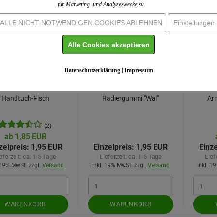
für Marketing- und Analysezwecke zu.
ALLE NICHT NOTWENDIGEN COOKIES ABLEHNEN
Einstellungen
Alle Cookies akzeptieren
Datenschutzerklärung
|
Impressum
Handtuch-Fisch
Radiergummi "Wal"
Ar
(2)
ab 1,85 EUR
zelpreis:
1,95 EUR
Einzelpreis:
1,95 EUR
Einze
eferzeit:
ca. 1-5 Tage
Lieferzeit:
ca. 1-5 Tage
Lief
 19% MwSt. zzgl.
Versand
inkl. 19% MwSt. zzgl.
Versand
inkl. 1
WARENKORB
WARENKORB