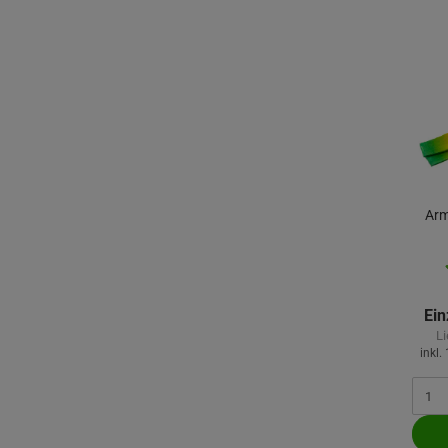
Arm
Ein
Li
inkl.