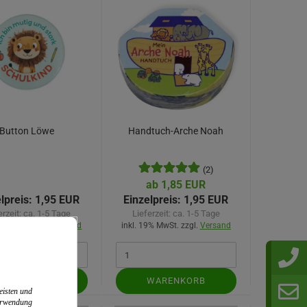
Button Löwe
Handtuch-Arche Noah
(2)
ab 1,85 EUR
lpreis:
1,95 EUR
Einzelpreis:
1,95 EUR
erzeit:
ca. 1-5 Tage
Lieferzeit:
ca. 1-5 Tage
9% MwSt. zzgl.
Versand
inkl. 19% MwSt. zzgl.
Versand
WARENKORB
WARENKORB
eisten und
Verwendung