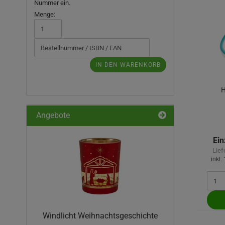
GEBEN
Nummer ein.
SIE
Menge:
DIE
BESTELL-,
ISBN-
ODER
EAN-
IN DEN WARENKORB
NUMMER
EIN.
H
Angebote
Ein
Lief
inkl.
Windlicht Weihnachtsgeschichte