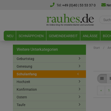
Tel:
+49 (0)40 | 53 53 37 0
Ne
NEU
SCHNÄPPCHEN
GEMEINDEARBEIT
ANLÄSSE
BÜCH
/
Start
An
Weitere Unterkategorien
Geburtstag
Genesung
Schulanfang
Hochzeit
Konfirmation
«
1
Ostern
Taufe