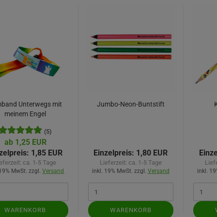
band Unterwegs mit
Jumbo-Neon-Buntstift
K
meinem Engel
(5)
ab 1,25 EUR
zelpreis:
1,85 EUR
Einzelpreis:
1,80 EUR
Einze
eferzeit:
ca. 1-5 Tage
Lieferzeit:
ca. 1-5 Tage
Lief
 19% MwSt. zzgl.
Versand
inkl. 19% MwSt. zzgl.
Versand
inkl. 1
WARENKORB
WARENKORB