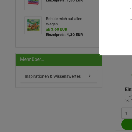
Einzelpreis:
1,50 EUR
Behüte mich auf allen
Wegen
ab 3,60 EUR
Einzelpreis:
4,30 EUR
Mehr über...
Inspirationen & Wissenswertes
Ein
Li
inkl.