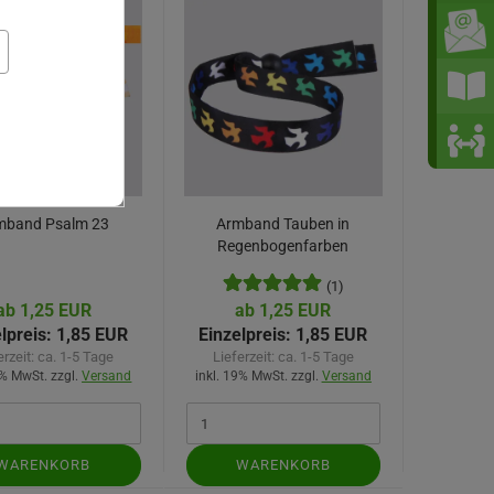
mband Psalm 23
Armband Tauben in
Regenbogenfarben
(1)
ab 1,25 EUR
ab 1,25 EUR
lpreis:
1,85 EUR
Einzelpreis:
1,85 EUR
erzeit:
ca. 1-5 Tage
Lieferzeit:
ca. 1-5 Tage
9% MwSt. zzgl.
Versand
inkl. 19% MwSt. zzgl.
Versand
WARENKORB
WARENKORB