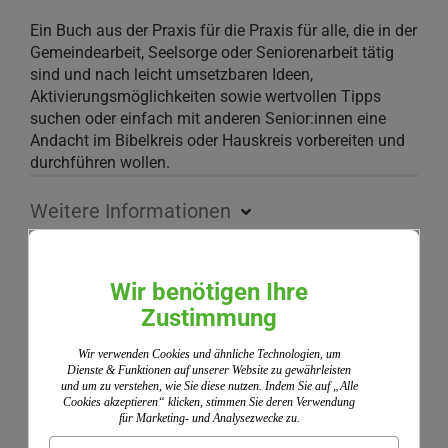
Ein Buch aus der Praxis für die Praxis für alle, die in der
Gemeindearbeit, Seelsorge oder Seniorenarbeit tätig
sind und nach leicht umsetzbaren Ideen,
Aktivierungsmöglichkeiten sowie wertvollen Tipps
suchen oder einfach mit anderen Senior:innen eine
Andacht im Bibelkreis oder Hauskreis vorbereiten und
durchführen wollen.
Weitere Informationen
Wir benötigen Ihre
Kundenrezensionen
Zustimmung
Leider sind noch keine Bewertungen vorhanden. Seien
Sie der Erste, der das Produkt bewertet.
Wir verwenden Cookies und ähnliche Technologien, um
Dienste & Funktionen auf unserer Website zu gewährleisten
Wir nutzen ShopVote als unabhängigen Dienstleister
und um zu verstehen, wie Sie diese nutzen. Indem Sie auf „Alle
für die Einholung von Bewertungen. ShopVote hat
Cookies akzeptieren“ klicken, stimmen Sie deren Verwendung
für Marketing- und Analysezwecke zu.
Maßnahmen getroffen, um sicherzustellen, dass es
sich um echte Bewertungen handelt.
Mehr