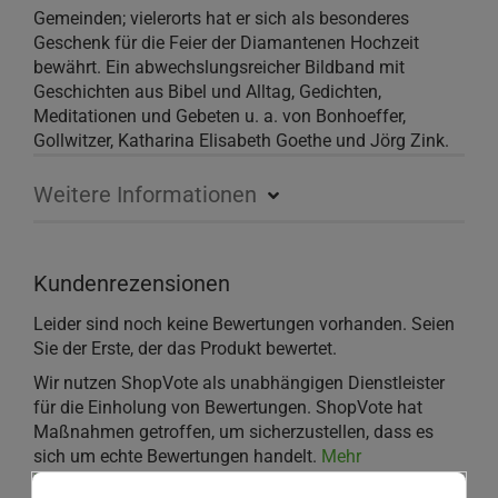
Gemeinden; vielerorts hat er sich als besonderes
Geschenk für die Feier der Diamantenen Hochzeit
bewährt. Ein abwechslungsreicher Bildband mit
Geschichten aus Bibel und Alltag, Gedichten,
Meditationen und Gebeten u. a. von Bonhoeffer,
Gollwitzer, Katharina Elisabeth Goethe und Jörg Zink.
Weitere Informationen
Kundenrezensionen
Leider sind noch keine Bewertungen vorhanden. Seien
Sie der Erste, der das Produkt bewertet.
Wir nutzen ShopVote als unabhängigen Dienstleister
für die Einholung von Bewertungen. ShopVote hat
Maßnahmen getroffen, um sicherzustellen, dass es
sich um echte Bewertungen handelt.
Mehr
Informationen