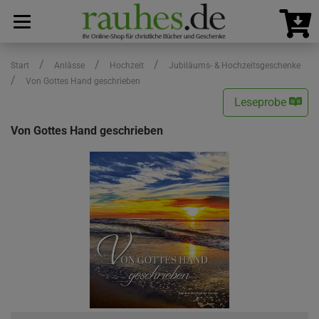
/
/
/
Start
Anlässe
Hochzeit
Jubiläums- & Hochzeitsgeschenke
/
Von Gottes Hand geschrieben
Leseprobe
Von Gottes Hand geschrieben