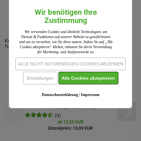
Wir benötigen Ihre
IHRE MEINUNG
Zustimmung
Wir verwenden Cookies und ähnliche Technologien, um
Dienste & Funktionen auf unserer Website zu gewährleisten
Kunden, welche diesen Artikel bestellten, haben auch
und um zu verstehen, wie Sie diese nutzen. Indem Sie auf „Alle
folgende Artikel gekauft:
Cookies akzeptieren“ klicken, stimmen Sie deren Verwendung
für Marketing- und Analysezwecke zu.
ALLE NICHT NOTWENDIGEN COOKIES ABLEHNEN
Einstellungen
Alle Cookies akzeptieren
Datenschutzerklärung
|
Impressum
PC-Passepartout (10 St.)
(9)
ab 12,20 EUR
Einzelpreis:
13,99 EUR