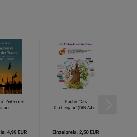
in Zeiten der
Poster "Das
Poste
rauer
Kirchenjahr" (DIN A4)...
und
is:
4,99 EUR
Einzelpreis:
2,50 EUR
Einze