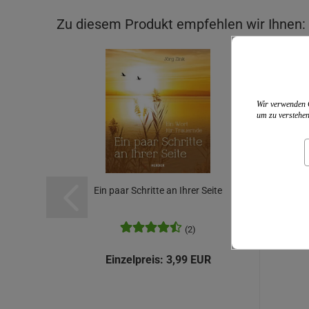
Zu diesem Produkt empfehlen wir Ihnen:
Wir verwenden C
um zu verstehen
Ein paar Schritte an Ihrer Seite
(2)
Einzelpreis:
3,99 EUR