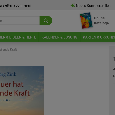
wsletter abonnieren
Neues Konto erstellen
Online
Suche...
Kataloge
E-Mail
ER & BIBELN & HEFTE
KALENDER & LOSUNG
KARTEN & URKUND
Passwort
eilende Kraft
A
L
Neues Konto erstellen
Passwort vergessen?