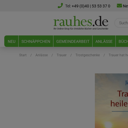
Tel:
+49 (0)40 | 53 53 37 0
Ne
NEU
SCHNÄPPCHEN
GEMEINDEARBEIT
ANLÄSSE
BÜCH
/
/
/
/
Start
Anlässe
Trauer
Trostgeschenke
Trauer hat h