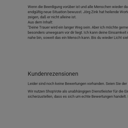
Wenn die Beerdigung vorüber ist und alle Menschen wieder da
endgültig neue Situation bewusst. Jörg Zink hat heilende Wor
zeigen, daß er nicht alleine ist.
Aus dem Inhalt:
"Deine Trauer wird ein langer Weg sein. Aber ich möchte gern
besonders unwegsam vor dir liegt. Ich kann deine Einsamkeit ni
nahe bin, soweit das ein Mensch kann. Bis du wieder Licht sieh
Kundenrezensionen
Leider sind noch keine Bewertungen vorhanden. Seien Sie der 
Wir nutzen ShopVote als unabhängigen Dienstleister für die
sicherzustellen, dass es sich um echte Bewertungen handelt.