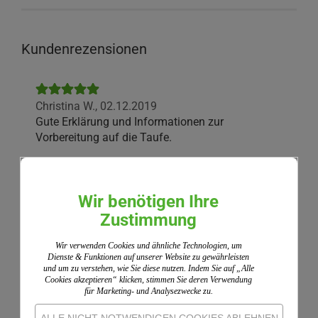
Kundenrezensionen
Christina W.,
02.12.2019
Gute Erklärung und Informationen zur
Vorbereitung auf die Taufe.
Wir benötigen Ihre
Gast,
30.09.2019
Für die Taufe meiner Enkelin, wollte ich den
Zustimmung
Paten Kenntnis über ihr neues Amt verschaffen.
Wir verwenden Cookies und ähnliche Technologien, um
Dienste & Funktionen auf unserer Website zu gewährleisten
und um zu verstehen, wie Sie diese nutzen. Indem Sie auf „Alle
Wir nutzen ShopVote als unabhängigen Dienstleister
Cookies akzeptieren“ klicken, stimmen Sie deren Verwendung
für die Einholung von Bewertungen. ShopVote hat
für Marketing- und Analysezwecke zu.
Maßnahmen getroffen, um sicherzustellen, dass es