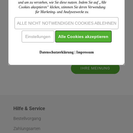
und um zu verstehen, wie Sie diese nutzen. Indem Sie auf „Alle
Leider sind noch keine Bewertungen vorhanden. Seien
Cookies akzeptieren“ klicken, stimmen Sie deren Verwendung
Sie der Erste, der das Produkt bewertet.
für Marketing- und Analysezwecke zu.
Wir nutzen ShopVote als unabhängigen Dienstleister
ALLE NICHT NOTWENDIGEN COOKIES ABLEHNEN
für die Einholung von Bewertungen. ShopVote hat
Maßnahmen getroffen, um sicherzustellen, dass es
Einstellungen
Alle Cookies akzeptieren
sich um echte Bewertungen handelt.
Mehr
Informationen
Datenschutzerklärung
|
Impressum
IHRE MEINUNG
Hilfe & Service
Bestellvorgang
Zahlungsarten