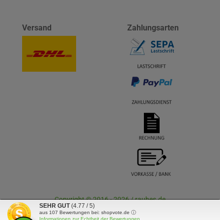
Versand
Zahlungsarten
Copyright © 2016 - 2026 / rauhes.de
SEHR GUT
(4.77 / 5)
aus
107
Bewertungen bei: shopvote.de ⓘ
Informationen zur Echtheit der Bewertungen