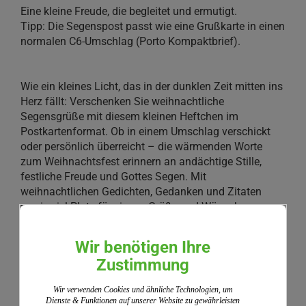
Eine kleine Freude, die begleitet und ermutigt.
Tipp: Die Segenspost passt wie eine Grußkarte in einen
normalen C6-Umschlag (Porto Kompaktbrief).
Wie ein kleines Licht, das in der dunklen Zeit mitten ins
Herz fällt: Verschenken Sie weihnachtliche
Segensgrüße mit diesem kleinen Heftchen im
Postkartenformat. Ob in einem Umschlag verschickt
oder persönlich überreicht – die wärmenden Worte
zum Weihnachtsfest erinnern an andächtige Stille,
festliche Freude und Gottes Segen. Mit
weihnachtlichen Gedichten, Gedanken und Zitaten
sowie viel Platz für eigene Grüße und Wünsche.
Weitere Informationen
Wir benötigen Ihre
Zustimmung
Wir verwenden Cookies und ähnliche Technologien, um
Kundenrezensionen
Dienste & Funktionen auf unserer Website zu gewährleisten