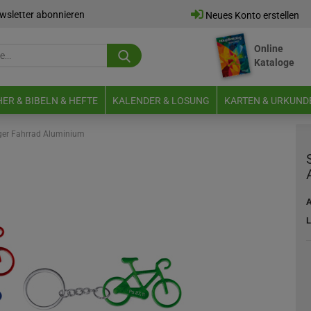
wsletter abonnieren
Neues Konto erstellen
Online
Suche...
Kataloge
E-Mail
ER & BIBELN & HEFTE
KALENDER & LOSUNG
KARTEN & URKUND
Passwort
ger Fahrrad Aluminium
A
Neues Konto erstellen
L
Passwort vergessen?