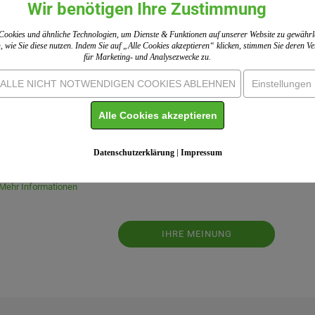
Wir benötigen Ihre Zustimmung
benfrohe Schlüsselanhänger „Fahrrad“.
ookies und ähnliche Technologien, um Dienste & Funktionen auf unserer Website zu gewährl
fünf verschiedenen Farben erhältlich.
, wie Sie diese nutzen. Indem Sie auf „Alle Cookies akzeptieren“ klicken, stimmen Sie deren 
einen Geschenk.
für Marketing- und Analysezwecke zu.
ALLE NICHT NOTWENDIGEN COOKIES ABLEHNEN
Einstellungen
Alle Cookies akzeptieren
Datenschutzerklärung
|
Impressum
Erste, der das Produkt bewertet.
 Einholung von Bewertungen. ShopVote hat Maßnahmen getroffen, um
Mehr Informationen
IHRE MEINUNG