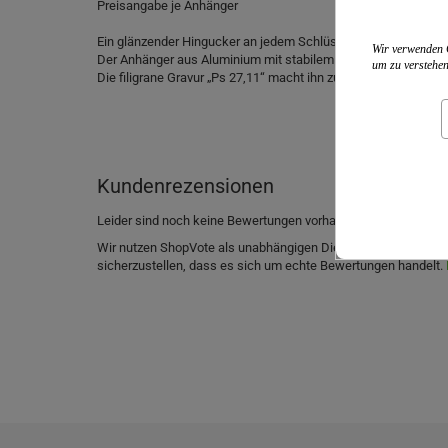
Preisangabe je Anhänger
Ein glänzender Hingucker an jedem Schlüsselbund ist der far
Wir verwenden C
Der Anhänger aus Aluminium mit stabilem Schlüsselring ist in 
um zu verstehen
Die filigrane Gravur „Ps 27,11“ macht ihn zu einem feinen, kl
Kundenrezensionen
Leider sind noch keine Bewertungen vorhanden. Seien Sie der 
Wir nutzen ShopVote als unabhängigen Dienstleister für die
sicherzustellen, dass es sich um echte Bewertungen handelt.