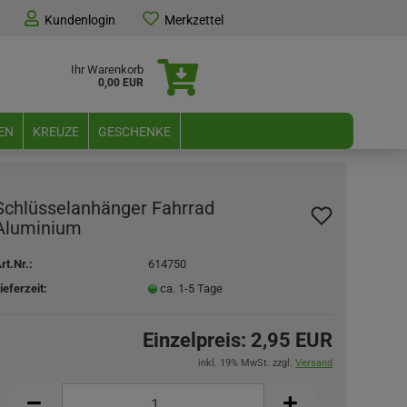
Kundenlogin
Merkzettel
Ihr Warenkorb
0,00 EUR
EN
KREUZE
GESCHENKE
Schlüsselanhänger Fahrrad
Aluminium
rt.Nr.:
614750
ieferzeit:
ca. 1-5 Tage
Einzelpreis:
2,95 EUR
inkl. 19% MwSt. zzgl.
Versand