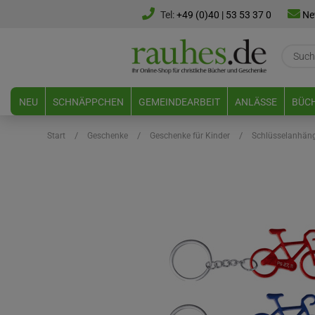
Tel:
+49 (0)40 | 53 53 37 0
Ne
NEU
SCHNÄPPCHEN
GEMEINDEARBEIT
ANLÄSSE
BÜCH
WISSENSWERTES & DOWNLOADS
/
/
/
Start
Geschenke
Geschenke für Kinder
Schlüsselanhän