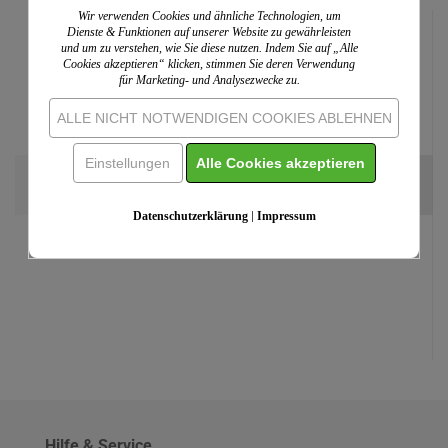
Wir verwenden Cookies und ähnliche Technologien, um
Dienste & Funktionen auf unserer Website zu gewährleisten
und um zu verstehen, wie Sie diese nutzen. Indem Sie auf „Alle
Cookies akzeptieren“ klicken, stimmen Sie deren Verwendung
für Marketing- und Analysezwecke zu.
ALLE NICHT NOTWENDIGEN COOKIES ABLEHNEN
Einstellungen
Alle Cookies akzeptieren
Weißwein mit Etikett "Halleluja" (10,53 EUR/Liter),...
ab 7,20 EUR
Einzelpreis:
7,90 EUR
Datenschutzerklärung
|
Impressum
Hilfe & Service