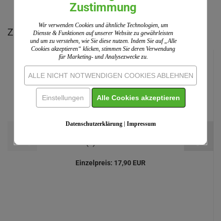
Zustimmung
Wir verwenden Cookies und ähnliche Technologien, um
Zu diesem Produkt empfehlen wir Ihnen:
Dienste & Funktionen auf unserer Website zu gewährleisten
und um zu verstehen, wie Sie diese nutzen. Indem Sie auf „Alle
Cookies akzeptieren“ klicken, stimmen Sie deren Verwendung
für Marketing- und Analysezwecke zu.
ALLE NICHT NOTWENDIGEN COOKIES ABLEHNEN
Einstellungen
Alle Cookies akzeptieren
Datenschutzerklärung
|
Impressum
Himmelsbote - Engel Skulptur 13,5 cm
(1)
Einzelpreis:
17,90 EUR