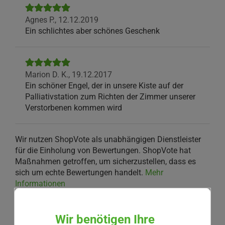
Agnes P.,
12.12.2019
Ein schlichtes aber schönes Geschenk
Marion D. K.,
19.12.2017
Ein schöner Engel, der in unsere Kiste auf der
Palliativstation zum Richten der Zimmer unserer
Verstorbenen kommen wird
Wir nutzen ShopVote als unabhängigen Dienstleister
für die Einholung von Bewertungen. ShopVote hat
Maßnahmen getroffen, um sicherzustellen, dass es
sich um echte Bewertungen handelt.
Mehr
Informationen
Wir benötigen Ihre
IHRE MEINUNG