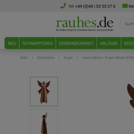
Tel:
+49 (0)40 | 53 53 37 0
Ne
NEU
SCHNÄPPCHEN
GEMEINDEARBEIT
ANLÄSSE
BÜCH
/
/
/
Start
Geschenke
Engel
rauhe edition: Engel Metall Größ