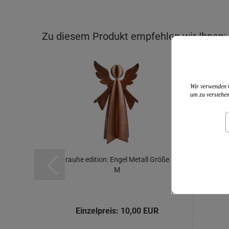
Zu diesem Produkt empfehlen wir Ihnen:
Wir verwenden C
um zu verstehen
rauhe edition: Engel Metall Größe
M
Einzelpreis:
10,00 EUR