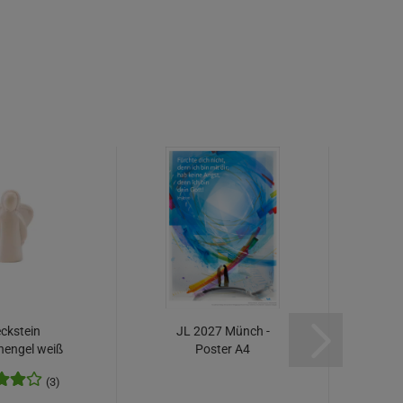
ckstein
JL 2027 Münch -
On
nengel weiß
Poster A4
meichler...
(3)