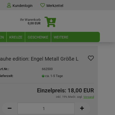
Kundenlogin
Merkzettel
Ihr Warenkorb
0,00 EUR
EN
KREUZE
GESCHENKE
WEITERE
rauhe edition: Engel Metall Größe L
rt.Nr.:
662500
ieferzeit:
ca. 1-5 Tage
Einzelpreis:
18,00 EUR
inkl. 19% MwSt. zzgl.
Versand