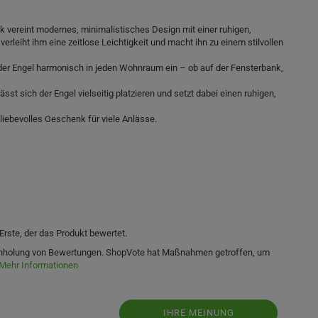
ik vereint modernes, minimalistisches Design mit einer ruhigen,
rleiht ihm eine zeitlose Leichtigkeit und macht ihn zu einem stilvollen
h der Engel harmonisch in jeden Wohnraum ein – ob auf der Fensterbank,
sst sich der Engel vielseitig platzieren und setzt dabei einen ruhigen,
iebevolles Geschenk für viele Anlässe.
Erste, der das Produkt bewertet.
 Einholung von Bewertungen. ShopVote hat Maßnahmen getroffen, um
Mehr Informationen
IHRE MEINUNG