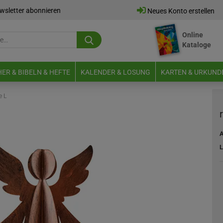
wsletter abonnieren
Neues Konto erstellen
Online
Suche...
Kataloge
E-Mail
ER & BIBELN & HEFTE
KALENDER & LOSUNG
KARTEN & URKUND
Passwort
e L
A
L
Neues Konto erstellen
Passwort vergessen?