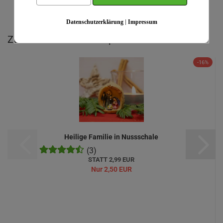
IHRE MEINUNG
Datenschutzerklärung
|
Impressum
Zu diesem Produkt empfehlen wir Ihnen:
-16%
Heilige Familie in Nussschale
(3)
STATT 2,99 EUR
Nur 2,50 EUR