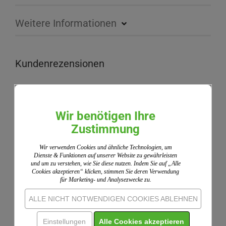
Weitere Informationen
Kundenrezensionen
Nutzer-91579,
20.11.2025
Wir benötigen Ihre
Bewertung ohne Text
Zustimmung
Wir nutzen ShopVote als unabhängigen Dienstleister
Wir verwenden Cookies und ähnliche Technologien, um
Dienste & Funktionen auf unserer Website zu gewährleisten
für die Einholung von Bewertungen. ShopVote hat
und um zu verstehen, wie Sie diese nutzen. Indem Sie auf „Alle
Maßnahmen getroffen, um sicherzustellen, dass es
Cookies akzeptieren“ klicken, stimmen Sie deren Verwendung
sich um echte Bewertungen handelt.
Mehr
für Marketing- und Analysezwecke zu.
Informationen
ALLE NICHT NOTWENDIGEN COOKIES ABLEHNEN
Einstellungen
Alle Cookies akzeptieren