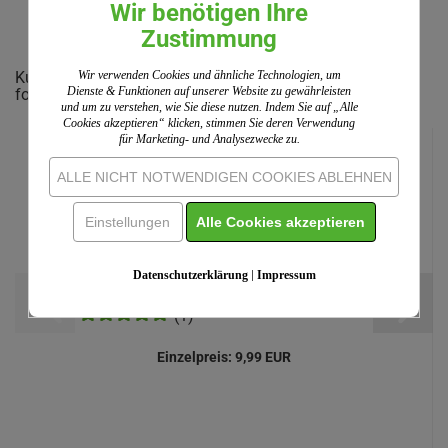
IHRE MEINUNG
Wir benötigen Ihre
Zustimmung
Wir verwenden Cookies und ähnliche Technologien, um
Kunden, welche diesen Artikel bestellten, haben auch
Dienste & Funktionen auf unserer Website zu gewährleisten
folgende Artikel gekauft:
und um zu verstehen, wie Sie diese nutzen. Indem Sie auf „Alle
Cookies akzeptieren“ klicken, stimmen Sie deren Verwendung
für Marketing- und Analysezwecke zu.
ALLE NICHT NOTWENDIGEN COOKIES ABLEHNEN
Einstellungen
Alle Cookies akzeptieren
Datenschutzerklärung
|
Impressum
Meine erste Kinderbibel
(1)
Einzelpreis:
9,99 EUR