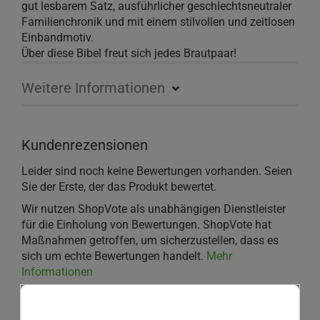
gut lesbarem Satz, ausführlicher geschlechtsneutraler
Familienchronik und mit einem stilvollen und zeitlosen
Einbandmotiv.
Über diese Bibel freut sich jedes Brautpaar!
Weitere Informationen
Kundenrezensionen
Leider sind noch keine Bewertungen vorhanden. Seien
Sie der Erste, der das Produkt bewertet.
Wir nutzen ShopVote als unabhängigen Dienstleister
für die Einholung von Bewertungen. ShopVote hat
Maßnahmen getroffen, um sicherzustellen, dass es
sich um echte Bewertungen handelt.
Mehr
Informationen