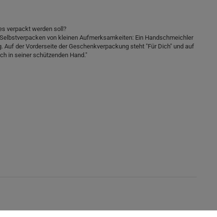
es verpackt werden soll?
en Selbstverpacken von kleinen Aufmerksamkeiten: Ein Handschmeichler
ng. Auf der Vorderseite der Geschenkverpackung steht "Für Dich" und auf
ich in seiner schützenden Hand."