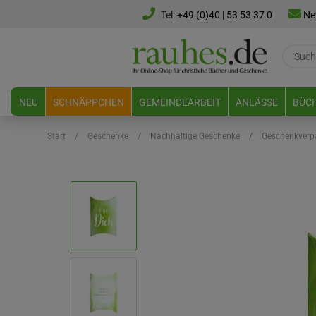
Tel:
+49 (0)40 | 53 53 37 0
Ne
NEU
SCHNÄPPCHEN
GEMEINDEARBEIT
ANLÄSSE
BÜCH
/
/
/
Start
Geschenke
Nachhaltige Geschenke
Geschenkverpa