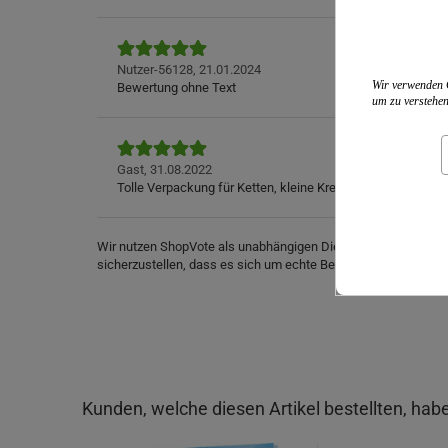
Nutzer-56128,
21.01.2024
Wir verwenden C
Bewertung ohne Text
um zu verstehen
Gast,
31.08.2022
Tolle Verpackung für Ketten, kleine Kreuze, Handschmeichle
Wir nutzen ShopVote als unabhängigen Dienstleister für die
sicherzustellen, dass es sich um echte Bewertungen handelt.
Kunden, welche diesen Artikel bestellten, habe