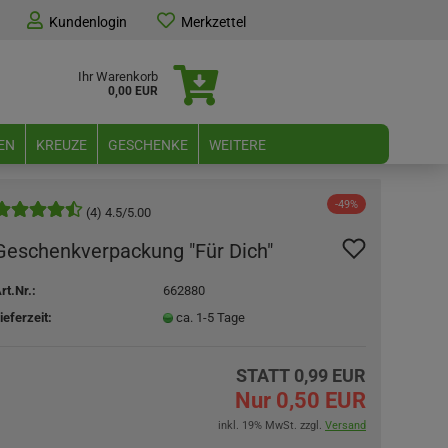
Kundenlogin
Merkzettel
Ihr Warenkorb
0,00 EUR
EN
KREUZE
GESCHENKE
WEITERE
-49%
(4) 4.5/5.00
Geschenkverpackung "Für Dich"
rt.Nr.:
662880
ieferzeit:
ca. 1-5 Tage
STATT 0,99 EUR
Nur 0,50 EUR
inkl. 19% MwSt. zzgl.
Versand