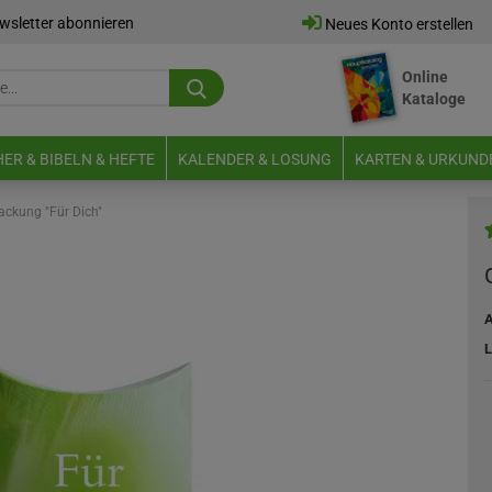
wsletter abonnieren
Neues Konto erstellen
Online
Suche...
Kataloge
E-Mail
ER & BIBELN & HEFTE
KALENDER & LOSUNG
KARTEN & URKUND
Passwort
ckung "Für Dich"
A
Neues Konto erstellen
L
Passwort vergessen?