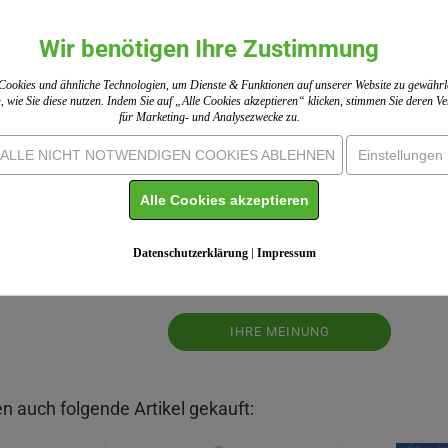
Wir benötigen Ihre Zustimmung
ookies und ähnliche Technologien, um Dienste & Funktionen auf unserer Website zu gewährl
, wie Sie diese nutzen. Indem Sie auf „Alle Cookies akzeptieren“ klicken, stimmen Sie deren 
für Marketing- und Analysezwecke zu.
ALLE NICHT NOTWENDIGEN COOKIES ABLEHNEN
Einstellungen
r...
Alle Cookies akzeptieren
 Einholung von Bewertungen. ShopVote hat Maßnahmen getroffen, um
Datenschutzerklärung
|
Impressum
Mehr Informationen
IHRE MEINUNG
n auch folgende Artikel gekauft: