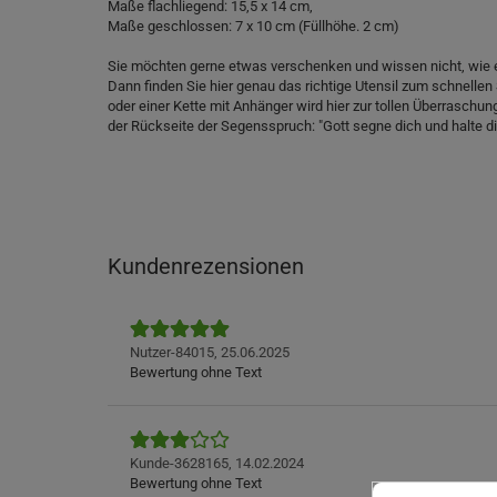
Maße flachliegend: 15,5 x 14 cm,
Maße geschlossen: 7 x 10 cm (Füllhöhe. 2 cm)
Sie möchten gerne etwas verschenken und wissen nicht, wie 
Dann finden Sie hier genau das richtige Utensil zum schnell
oder einer Kette mit Anhänger wird hier zur tollen Überraschu
der Rückseite der Segensspruch: "Gott segne dich und halte d
Kundenrezensionen
Nutzer-84015,
25.06.2025
Bewertung ohne Text
Kunde-3628165,
14.02.2024
Bewertung ohne Text