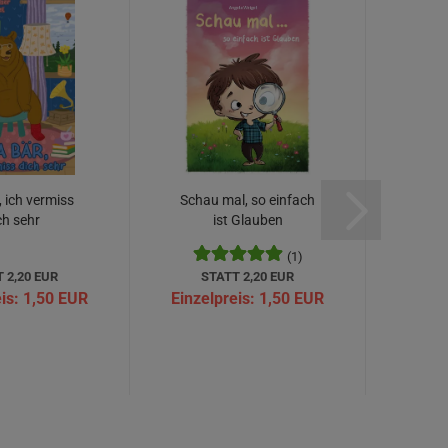
 ich vermiss
Schau mal, so einfach
Wind
ch sehr
ist Glauben
(1)
 2,20 EUR
STATT 2,20 EUR
ST
is:
1,50 EUR
Einzelpreis:
1,50 EUR
Einze