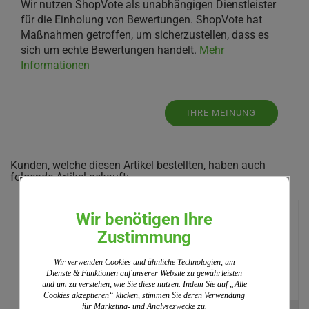
Wir nutzen ShopVote als unabhängigen Dienstleister
für die Einholung von Bewertungen. ShopVote hat
Maßnahmen getroffen, um sicherzustellen, dass es
sich um echte Bewertungen handelt.
Mehr
Informationen
IHRE MEINUNG
Kunden, welche diesen Artikel bestellten, haben auch
folgende Artikel gekauft:
Wir benötigen Ihre
Zustimmung
Wir verwenden Cookies und ähnliche Technologien, um
Dienste & Funktionen auf unserer Website zu gewährleisten
und um zu verstehen, wie Sie diese nutzen. Indem Sie auf „Alle
Cookies akzeptieren“ klicken, stimmen Sie deren Verwendung
für Marketing- und Analysezwecke zu.