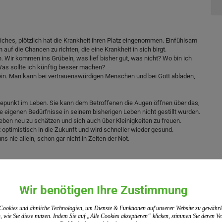
iches, plötzlich hat die Krankheit ihren Platz eingenommen. Einfühlsam
auf die Chancen zu richten, die eine Krankheit in sich birgt.
Wir kommen ins Grübeln, was lief bisher gut, was nicht? Wo bin ich
as sollte ich künftig besser machen?
sein. Man kann bei vertrauenswürdigen Menschen und bei Gott abladen,
depunkt im Leben. Sie kann dem Betroffenen die Augen öffnen über das,
ie eigenen Bedürfnisse in seinem bisherigen Leben nicht gestillt wurden.
ben neu zu schätzen und sich auch über Kleinigkeiten zu freuen.
t optimistisch in die Zukunft und wird schneller wieder gesund.
 nie allein, schon gar nicht in Zeiten der Not.
Wir benötigen Ihre Zustimmung
ookies und ähnliche Technologien, um Dienste & Funktionen auf unserer Website zu gewährl
, wie Sie diese nutzen. Indem Sie auf „Alle Cookies akzeptieren“ klicken, stimmen Sie deren 
Erste, der das Produkt bewertet.