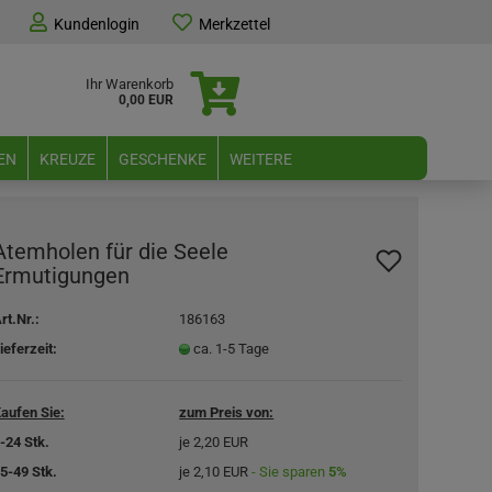
Kundenlogin
Merkzettel
Ihr Warenkorb
0,00 EUR
EN
KREUZE
GESCHENKE
WEITERE
Atemholen für die Seele
Ermutigungen
rt.Nr.:
186163
ieferzeit:
ca. 1-5 Tage
aufen Sie:
zum Preis von:
-24 Stk.
je 2,20 EUR
5-49 Stk.
je 2,10 EUR
- Sie sparen
5%