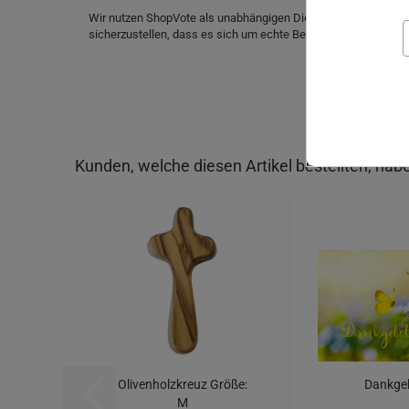
Wir nutzen ShopVote als unabhängigen Dienstleister für die
sicherzustellen, dass es sich um echte Bewertungen handelt.
Kunden, welche diesen Artikel bestellten, habe
Olivenholzkreuz Größe:
Dankge
M