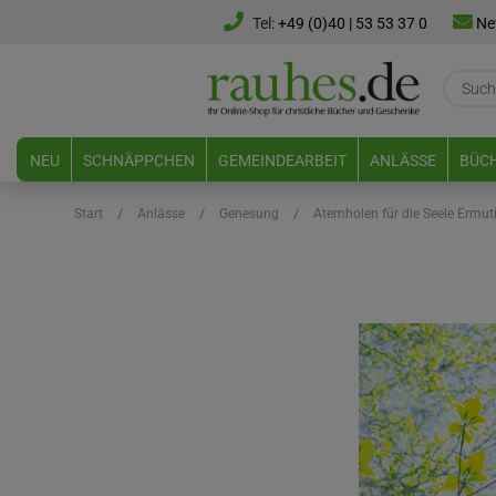
Tel:
+49 (0)40 | 53 53 37 0
Ne
NEU
SCHNÄPPCHEN
GEMEINDEARBEIT
ANLÄSSE
BÜCH
/
/
/
Start
Anlässe
Genesung
Atemholen für die Seele Ermu