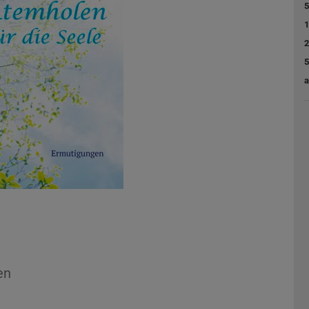
5
1
2
5
a
en