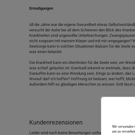
Ermutigungen
All die Jahre war die eigene Gesundheit etwas Selbstverständl
versucht der Autor bei all dem Schweren den Blick des Kranken 
Krankheiten sind ungewollte Unterbrechungen, Zwangspausen. 
nicht sorgsam mit meinem Körper und mit mir umgegangen? W
Seelsorge kann in solchen Situationen Balsam für die Seele 
was einen belastet.
Die Krankheit kann ein Atemholen für die Seele sein, ein Wen
was schief gelaufen ist. Eventuell erkennt er erstmals, dass d
Daraufhin kann es eine Wendung sein, Dinge zu ändern, das Le
Worauf darf ich hoffen? Hoffnung ist heilsam, wer hofft, blick
Außerdem hilft es gläubigen Menschen zu wissen: Gott lässt uns
Kundenrezensionen
Wir verwenden C
um zu verstehen
Leider sind noch keine Bewertungen vorhanden. Seien Sie der 