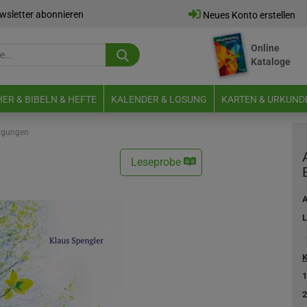
wsletter abonnieren
Neues Konto erstellen
Online
Suche...
Kataloge
E-Mail
ER & BIBELN & HEFTE
KALENDER & LOSUNG
KARTEN & URKUND
Passwort
tigungen
Leseprobe
A
Neues Konto erstellen
L
Passwort vergessen?
K
1
2