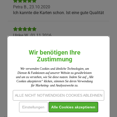
Petra B.,
23.10.2020
Ich kannte die Karten schon. Ist eine gute Qualität
Ulrike W.,
01.11.2016
Tolle Karten, eine große Hilfe
Wir benötigen Ihre
Wir nutzen ShopVote als unabhängigen Dienstleister
Zustimmung
für die Einholung von Bewertungen. ShopVote hat
Maßnahmen getroffen, um sicherzustellen, dass es
Wir verwenden Cookies und ähnliche Technologien, um
Dienste & Funktionen auf unserer Website zu gewährleisten
sich um echte Bewertungen handelt.
Mehr
und um zu verstehen, wie Sie diese nutzen. Indem Sie auf „Alle
Informationen
Cookies akzeptieren“ klicken, stimmen Sie deren Verwendung
für Marketing- und Analysezwecke zu.
ALLE NICHT NOTWENDIGEN COOKIES ABLEHNEN
IHRE MEINUNG
Einstellungen
Alle Cookies akzeptieren