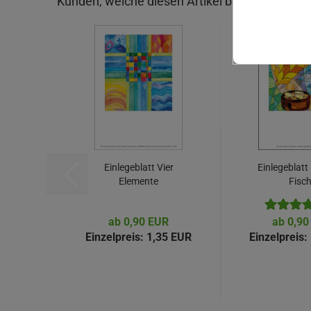
Kunden, welche diesen Artikel bestellten, habe
Einlegeblatt Vier
Einlegeblatt
Elemente
Fisc
ab 0,90 EUR
ab 0,90
Einzelpreis:
1,35 EUR
Einzelpreis: