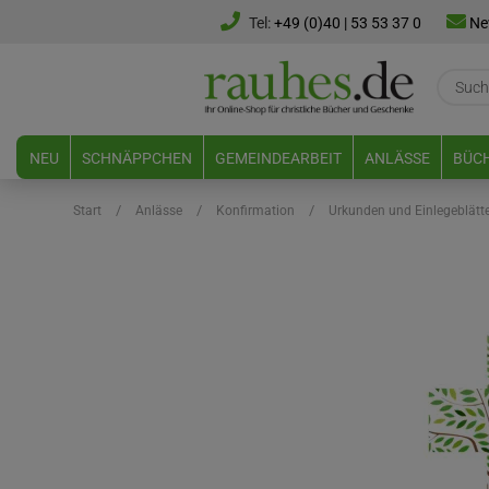
Tel:
+49 (0)40 | 53 53 37 0
Ne
NEU
SCHNÄPPCHEN
GEMEINDEARBEIT
ANLÄSSE
BÜCH
/
/
/
Start
Anlässe
Konfirmation
Urkunden und Einlegeblätt