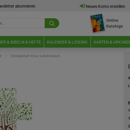
wsletter abonnieren
Neues Konto erstellen
Online
Suche...
Kataloge
E-Mail
ER & BIBELN & HEFTE
KALENDER & LOSUNG
KARTEN & URKUND
Passwort
/
er
Einlegeblatt Kreuz Lebensbaum
A
L
Neues Konto erstellen
Passwort vergessen?
K
1
1
2