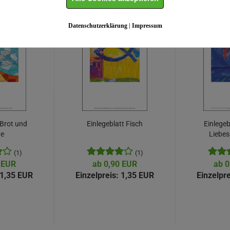
n auch folgende Artikel gekauft:
Datenschutzerklärung
|
Impressum
 Brot und
Einlegeblatt Fisch
Einlegeb
he
Liebes
Ba
(1)
(1)
 EUR
ab 0,90 EUR
ab 0
1,35 EUR
Einzelpreis:
1,35 EUR
Einzelpre