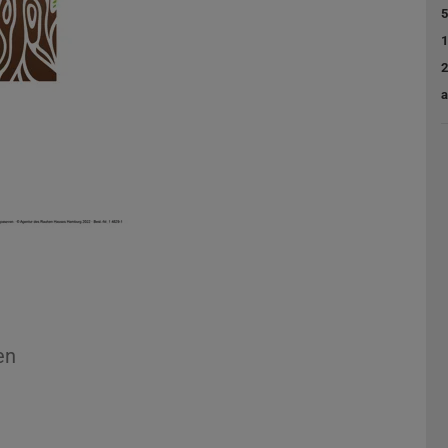
5
1
2
a
en