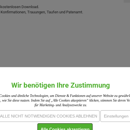
ls kostenlosen Download.
en, Konfirmationen, Trauungen, Taufen und Patenamt.
Erste, der das Produkt bewertet.
Wir benötigen Ihre Zustimmung
 Einholung von Bewertungen. ShopVote hat Maßnahmen getroffen, um
Mehr Informationen
ookies und ähnliche Technologien, um Dienste & Funktionen auf unserer Website zu gewährl
, wie Sie diese nutzen. Indem Sie auf „Alle Cookies akzeptieren“ klicken, stimmen Sie deren 
für Marketing- und Analysezwecke zu.
IHRE MEINUNG
ALLE NICHT NOTWENDIGEN COOKIES ABLEHNEN
Einstellungen
Alle Cookies akzeptieren