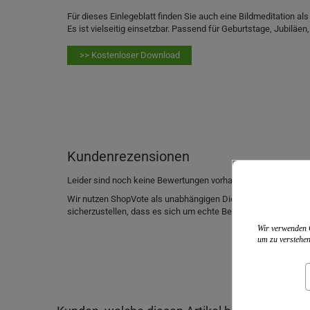
Für dieses Einlegeblatt finden Sie auch eine Bildmeditation a
Es ist vielseitig einsetzbar. Passend für Geburtstage, Jubilä
>> Kostenloser Download
Kundenrezensionen
Leider sind noch keine Bewertungen vorhanden. Seien Sie der 
Wir nutzen ShopVote als unabhängigen Dienstleister für die
sicherzustellen, dass es sich um echte Bewertungen handelt.
Wir verwenden C
um zu verstehen