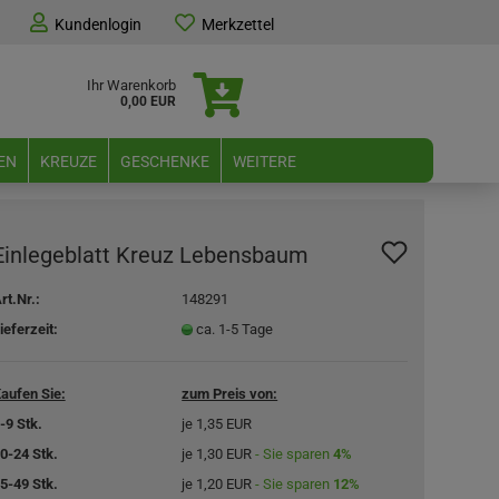
Kundenlogin
Merkzettel
Ihr Warenkorb
0,00 EUR
EN
KREUZE
GESCHENKE
WEITERE
Einlegeblatt Kreuz Lebensbaum
rt.Nr.:
148291
ieferzeit:
ca. 1-5 Tage
aufen Sie:
zum Preis von:
-9 Stk.
je 1,35 EUR
0-24 Stk.
je 1,30 EUR
- Sie sparen
4%
5-49 Stk.
je 1,20 EUR
- Sie sparen
12%