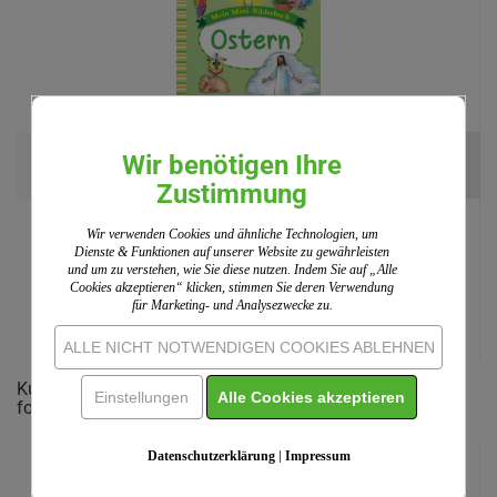
Ostern
Wir benötigen Ihre
Zustimmung
Einzelpreis:
2,50 EUR
Wir verwenden Cookies und ähnliche Technologien, um
Dienste & Funktionen auf unserer Website zu gewährleisten
und um zu verstehen, wie Sie diese nutzen. Indem Sie auf „Alle
Cookies akzeptieren“ klicken, stimmen Sie deren Verwendung
für Marketing- und Analysezwecke zu.
ALLE NICHT NOTWENDIGEN COOKIES ABLEHNEN
Kunden, welche diesen Artikel bestellten, haben auch
Einstellungen
Alle Cookies akzeptieren
folgende Artikel gekauft:
Datenschutzerklärung
|
Impressum