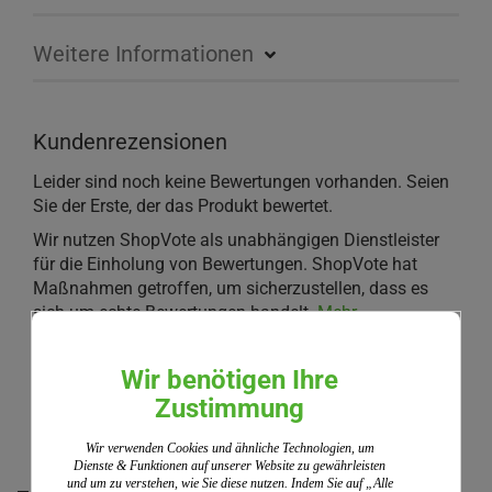
Weitere Informationen
Kundenrezensionen
Leider sind noch keine Bewertungen vorhanden. Seien
Sie der Erste, der das Produkt bewertet.
Wir nutzen ShopVote als unabhängigen Dienstleister
für die Einholung von Bewertungen. ShopVote hat
Maßnahmen getroffen, um sicherzustellen, dass es
sich um echte Bewertungen handelt.
Mehr
Informationen
Wir benötigen Ihre
Zustimmung
IHRE MEINUNG
Wir verwenden Cookies und ähnliche Technologien, um
Dienste & Funktionen auf unserer Website zu gewährleisten
und um zu verstehen, wie Sie diese nutzen. Indem Sie auf „Alle