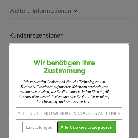
Weitere Informationen
Kundenrezensionen
Leider sind noch keine Bewertungen vorhanden. Seien
Sie der Erste, der das Produkt bewertet.
Wir benötigen Ihre
Wir nutzen ShopVote als unabhängigen Dienstleister
Zustimmung
für die Einholung von Bewertungen. ShopVote hat
Maßnahmen getroffen, um sicherzustellen, dass es
Wir verwenden Cookies und ähnliche Technologien, um
sich um echte Bewertungen handelt.
Mehr
Dienste & Funktionen auf unserer Website zu gewährleisten
Informationen
und um zu verstehen, wie Sie diese nutzen. Indem Sie auf „Alle
Cookies akzeptieren“ klicken, stimmen Sie deren Verwendung
für Marketing- und Analysezwecke zu.
IHRE MEINUNG
ALLE NICHT NOTWENDIGEN COOKIES ABLEHNEN
Einstellungen
Alle Cookies akzeptieren