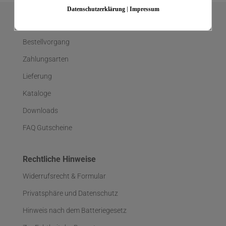
Datenschutzerklärung
|
Impressum
Hilfe & Service
Bestellvorgang
Zahlungsarten
Lieferung
Kataloge
Downloads
FAQ Gutscheine
Rechtliche Hinweise
Widerrufsrecht & Formular
Privatsphäre und Datenschutz
Hinweis nach dem Batteriegesetz