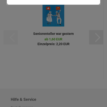
Seniorenteller war gestern
ab 1,60 EUR
Einzelpreis:
2,20 EUR
Hilfe & Service