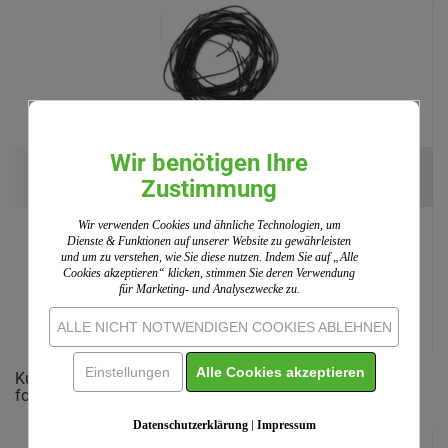
Wir benötigen Ihre
Lederband 1-1,5 mm, schwarz (10 St.)
Zustimmung
(2)
ab 9,00 EUR
Wir verwenden Cookies und ähnliche Technologien, um
Einzelpreis:
9,30 EUR
Dienste & Funktionen auf unserer Website zu gewährleisten
und um zu verstehen, wie Sie diese nutzen. Indem Sie auf „Alle
Cookies akzeptieren“ klicken, stimmen Sie deren Verwendung
für Marketing- und Analysezwecke zu.
ALLE NICHT NOTWENDIGEN COOKIES ABLEHNEN
Einstellungen
Alle Cookies akzeptieren
Kunden, welche diesen Artikel bestellten, haben auch
folgende Artikel gekauft:
Datenschutzerklärung
|
Impressum