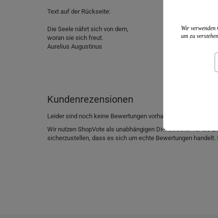
Text auf der Rückseite:
Wir verwenden C
Die Seele nährt sich von dem,
um zu verstehen
woran sie sich freut.
Aurelius Augustinus
Kundenrezensionen
Leider sind noch keine Bewertungen vorhanden. Seien Sie der 
Wir nutzen ShopVote als unabhängigen Dienstleister für die
sicherzustellen, dass es sich um echte Bewertungen handelt.