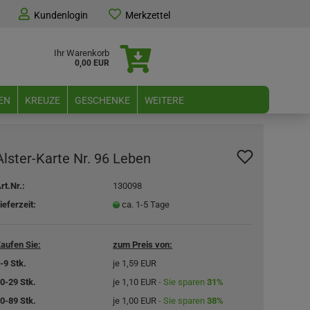
Kundenlogin
Merkzettel
Ihr Warenkorb
0,00 EUR
EN
KREUZE
GESCHENKE
WEITERE
Alster-Karte Nr. 96 Leben
rt.Nr.:
130098
ieferzeit:
ca. 1-5 Tage
aufen Sie:
zum Preis von:
-9 Stk.
je 1,59 EUR
0-29 Stk.
je 1,10 EUR
- Sie sparen
31%
0-89 Stk.
je 1,00 EUR
- Sie sparen
38%