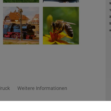
9
1
3
5
a
druck
Weitere Informationen