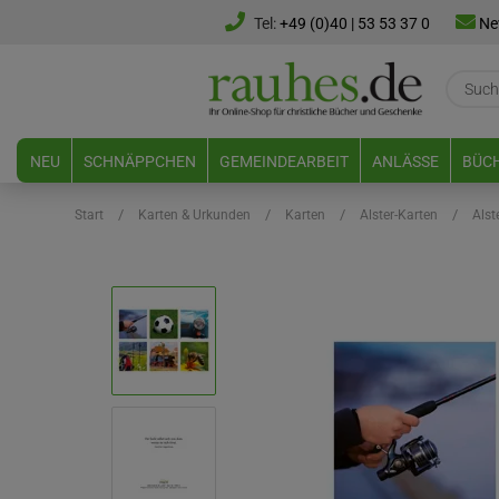
Tel:
+49 (0)40 | 53 53 37 0
Ne
NEU
SCHNÄPPCHEN
GEMEINDEARBEIT
ANLÄSSE
BÜCH
/
/
/
/
Start
Karten & Urkunden
Karten
Alster-Karten
Alst