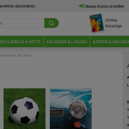
wsletter abonnieren
Neues Konto erstellen
Online
Suche...
Kataloge
E-Mail
ER & BIBELN & HEFTE
KALENDER & LOSUNG
KARTEN & URKUND
Passwort
er-Karte Nr. 96 Leben
A
L
Neues Konto erstellen
Passwort vergessen?
K
1
1
3